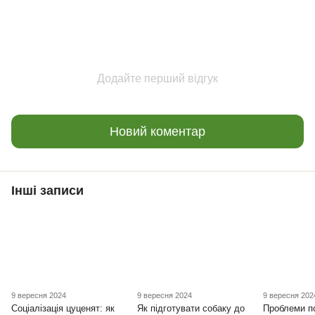
Додайте перший відгук
Новий коментар
Інші записи
9 вересня 2024
9 вересня 2024
9 вересня 202
Соціалізація цуценят: як
Як підготувати собаку до
Проблеми п