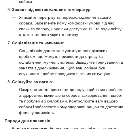
собаки.
Захист від екстремальних температур
:
Уникайте перегріву та переохолодження вашого
собаки. Забезпечте йому комфортні умови під час
спеки та холоду, надаючи доступ до тіні та води влітку,
а також теплого укриття взимку.
Соціалізація та навчання
:
Соціалізація допомагає уникнути поведінкових
проблем, що можуть призвести до стресу та
ослаблення імунної системи. Відвідуйте тренування та
заняття з дресирування, щоб ваш собака був
слухняним і добре поводився в різних ситуаціях.
Слідкуйте за вагою
:
Ожиріння може призвести до ряду серйозних проблем
зі здоров’ям, включаючи серцеві захворювання, діабет
та проблеми з суглобами. Контролюйте вагу вашого
собаки і забезпечте йому здоровий раціон та достатню
фізичну активність.
Поради для власників
Будьте уважними
: Регулярно спостерігайте за станом