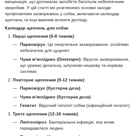
вакцинація, що допомагає запобігти багатьом небезпечним
хворобам. У цій статті ми розглянемо основні заходи
профілактики захворювань у собак, включаючи календар
щеплень та інші важливі аспекти догляду.
Календар щеплень для собак
Перші щеплення (6-8 тижнів)
:
Парвовірус
: Це смертельне захворювання, особливо
небезпечне для цуценят.
Чума м’ясоїдних (Distemper)
: Вірусне захворювання,
що уражає дихальну, шлунково-кишкову та нервову
системи.
Повторне щеплення (9-12 тижнів)
:
Парвовірус (бустерна доза)
.
Чума м’ясоїдних (бустерна доза)
.
Гепатит
: Вірусний гепатит собак (інфекційний гепатит).
Третє щеплення (12-16 тижнів)
:
Лептоспіроз
: Бактеріальна інфекція, яка може
передаватися людині.