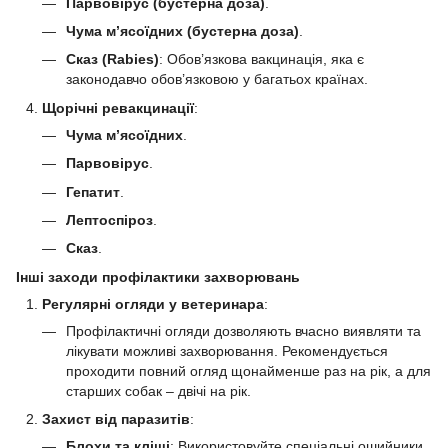
Парвовірус (бустерна доза)
.
Чума м’ясоїдних (бустерна доза)
.
Сказ (Rabies)
: Обов’язкова вакцинація, яка є
законодавчо обов’язковою у багатьох країнах.
Щорічні ревакцинації
:
Чума м’ясоїдних
.
Парвовірус
.
Гепатит
.
Лептоспіроз
.
Сказ
.
Інші заходи профілактики захворювань
Регулярні огляди у ветеринара
:
Профілактичні огляди дозволяють вчасно виявляти та
лікувати можливі захворювання. Рекомендується
проходити повний огляд щонайменше раз на рік, а для
старших собак – двічі на рік.
Захист від паразитів
:
Блохи та кліщі
: Використовуйте спеціальні ошийники,