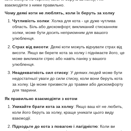
взаємодіяти з ними правильно.
Чому деякі коти не люблять, коли їх беруть за холку
Чутливість холки
: Холка для кота - це дуже чутлива
область. Біль або дискомфорт, викликаний стисканням
холки, може бути досить неприємним для вашого
улюбленця.
Страх від висоти
: Деякі коти можуть відчувати страх від
висоти. Якщо ви берете кота за холку і піднімаєте його, це
може викликати стрес або навіть паніку у вашого
улюбленця.
Неадекватність сил стиску
: У деяких людей може бути
недостатньої уваги до сили стиску, коли вони беруть кота
за холку. Це може призвести до травми або дискомфорту
для тварини.
Як правильно взаємодіяти з котом
Уникайте брати кота за холку
: Якщо ваш кіт не любить,
коли його беруть за холку, краще уникати цього виду
взаємодії.
Підходьте до кота з повагою і лагідністю
: Коли ви