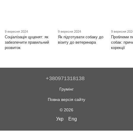
9 вересня 2024
9 вересня 2024
9 вересня 202
Соціалізація цуценят: як
Як підготувати собаку до
Проблеми п
забезпечити правильний
візиту до ветеринара
собак: прич
розвиток
корекції
+380971318138
Грумінг
Повна версія сайту
© 2026
Укр
Eng