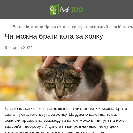
Блог
Чи можна брати кота за холку: правильний спосіб вза
Чи можна брати кота за холку
9 червня 2024
Багато власників
котів
стикаються з питанням, чи можна брати
свого пухнастого друга за холку. Це дійсно важлива тема,
оскільки правильна взаємодія з котом може вплинути на його
здоров'я і добробут. У цій статті ми розглянемо, чому деякі
коти можуть не терпіти, коли їх беруть за холку, і як