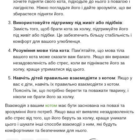
хочете підняти свого кота, підходьте до нього з повагою і
лагідністю. Ніжно погладьте його і дайте зрозуміти, що ви
збираєтеся підняти його.
Використовуйте підтримку під живіт або підібків
:
Замість того, щоб брати кота за холку, підтримуйте його
під живіт або підібки. Це забезпечить більшу стабільність і
комфорт для вашого улюбленця.
Розуміння мови тіла кота
: Пам'ятайте, що мова тіла
вашого кота може сказати вам багато. Якщо він виражає
незадоволеність або стрес, коли ви піднімаєте його за
холку, краще утриматися від цього.
Навчіть дітей правильно взаємодіяти з котом
: Якщо у
вас є діти, навчіть їх правильно взаємодіяти з котом.
Поясніть їм, що потрібно берегти та поважати тварину, і
ніколи не брати його за холку.
Взаємодія з вашим
котом
має бути заснована на повазі та
зрозумінні його потреб. Якщо ваш кіт виявляє незадоволеність
або стрес від того, що його беруть за холку, краще уникати
цього і шукати інші способи взаємодії з ним, які будуть
комфортними та безпечними для нього.