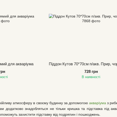
мий для акваріума
Піддон Кутов 70*70см п/акв. Прир, чор
грн
728 грн
ності
В наявності
кійливу атмосферу в своєму будинку за допомогою
акваріума
з рибк
ам додатково знадобляться не тільки кришка та підставка під акв
опоможуть захистити підставку від подряпин і пошкоджень.