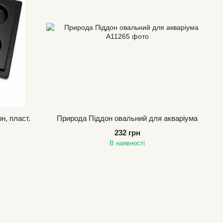
н, пласт.
Природа Піддон овальний для акваріума
232 грн
В наявності