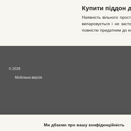
Купити піддон 
Наявність вільного прос
випаровується і не заст
повністю придатним до ек
Шайби, розташовані всере
Він може бути:
панорамним,
овальним,
© 2026
прямокутним.
Мобільна версія
Менш популярними є трик
Не тільки форма, але й р
акваріумів, представлені
Особливості піддоні
Піддони для акваріумів є
акваріуму. Вони мають кі
Ми дбаємо про вашу конфіденційність