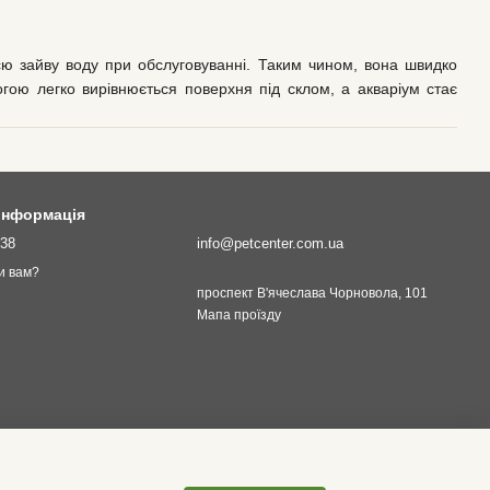
сю зайву воду при обслуговуванні. Таким чином, вона швидко
огою легко вирівнюється поверхня під склом, а акваріум стає
едньо залежить від форми вашого акваріума.
 інформація
138
info@petcenter.com.ua
и вам?
проспект В'ячеслава Чорновола, 101
Мапа проїзду
р даних аксесуарів також може бути різноманітним. Піддони для
унок чого відрізняються тривалим терміном експлуатації.
 вони забезпечують стійку та безпечну підтримку для