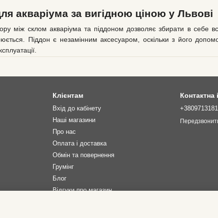
для акваріума за вигідною ціною у Львові
тору між склом акваріума та піддоном дозволяє збирати в себе в
оюється. Піддон є незамінним аксесуаром, оскільки з його допом
сплуатації.
дині піддону, сприяють високій стійкості. Форма піддону безпосер
Клієнтам
Контактна
Вхід до кабінету
+380971318
Наші магазини
Передзвонит
Про нас
утні піддони, а також моделі інших складних форм.
Оплата і доставка
озмір піддону повинні чітко відповідати габаритам акваріума. Колі
Обмін та повернення
 на нашому сайті, виготовляються з високоякісного пластику, за рах
Грумінг
Блог
в для акваріумів
Відгуки про магазин
 важливою складовою будь-якого акваріумного обладнання, оскільки
лька особливостей, які роблять їх ефективними та надійними.
Ми в соцмережах