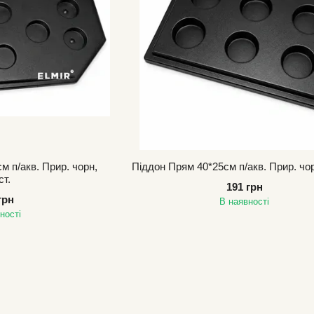
м п/акв. Прир. чорн,
Піддон Прям 40*25см п/акв. Прир. чор
ст.
191 грн
грн
В наявності
ності