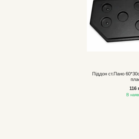
Піддон ст.Пано 60*30с
пла
116 
В наяв