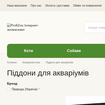
Перейти до основного контенту
Наші магазини
Про нас
Оплата і доставка
Обмін та повернення
Відгуки про магазин
Коти
Cобаки
Головна
Акваріумістика
Піддони для акваріумів
Піддони для акваріумів
Бренд
Природа (Україна)
5