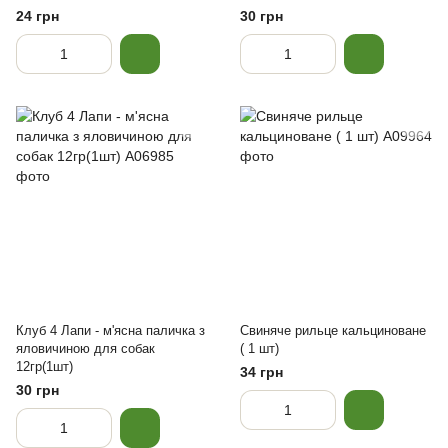
24 грн
30 грн
Клуб 4 Лапи - м'ясна паличка з
Свиняче рильце кальциноване
яловичиною для собак
( 1 шт)
12гр(1шт)
34 грн
30 грн