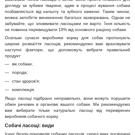
догляду за зубами тварини, адже в процесі жування собака
позбавляється від нальоту та зубного каменю. Таким чином,
можна запобігти виникненню багатьох захворювань. Однак не
забувайте, що зловживати ласощами не варто. Їхня кількість
не повинна перевищувати 10% від основного раціону собаки.
Оскільки сучасні виробники корму для собак пропонують
широке розмаїття ласощів, рекомендуємо вам враховувати
наступні фактори, що допоможуть вибрати правильний
продукт:
вік собаки;
порода;
стан здоров'я;
комплекція.
Якщо ласощі підібрано неправильно, вони можуть порушити
обмін речовин в організмі вашого собаки. Ми рекомендуємо
вам вибирати тільки натуральні ласощі від перевірених
виробників собачого корму.
Собачі ласощі: види
Існує безліч різновидів собачих ласощів, серед яких досвідчені