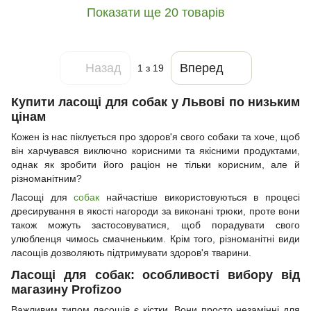
Показати ще 20 товарів
Назад
Вперед
1
з 19
Купити ласощі для собак у Львові по низьким
цінам
Кожен із нас піклується про здоров'я свого собаки та хоче, щоб
він харчувався виключно корисними та якісними продуктами,
однак як зробити його раціон не тільки корисним, але й
різноманітним?
Ласощі для
собак
найчастіше використовуються в процесі
дресирування в якості нагороди за виконані трюки, проте вони
також можуть застосовуватися, щоб порадувати свого
улюбленця чимось смачненьким. Крім того, різноманітні види
ласощів дозволяють підтримувати здоров'я тварини.
Ласощі для собак: особливості вибору від
магазину Profizoo
Важливим типом ласощів є кістки. Вони просто незамінні для