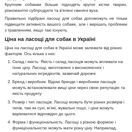
Крупним собакам більше підходять крупні кістки тварин,
різноманітні субпродукти та в'ялені свинячі вуха.
Правильно підібрані ласощі для собак допоможуть не тільки
підвищити активність вашого собаки, але і вирішать проблеми
з травленням, якщо такі існують.
Ціна на ласощі для собак в Україні
Ціна на ласощі для собак в Україні може залежати від різних
факторів. Ось кілька з них:
Склад і якість: Якість і склад ласощів можуть впливати на
їхню ціну. Ласощі, виготовлені з високоякісних і
натуральних інгредієнтів, зазвичай дорожчі.
Бренд і виробник: Відомі бренди і виробники ласощів
можуть встановлювати вищі ціни через свою репутацію та
якість продукту.
Розмір і тип ласощів: Ласощі можуть бути різних розмірів і
типів, такі як сухі, м'які, жувальні тощо, і ціни можуть
варіюватися відповідно до цього.
Форма і функціональність: Ласощі з різною формою і
функціональністю можуть мати різну ціну. Наприклад,