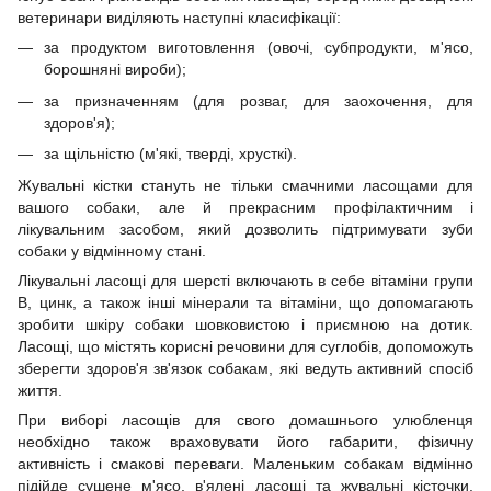
ветеринари виділяють наступні класифікації:
за продуктом виготовлення (овочі, субпродукти, м'ясо,
борошняні вироби);
за призначенням (для розваг, для заохочення, для
здоров'я);
за щільністю (м'які, тверді, хрусткі).
Жувальні кістки стануть не тільки смачними ласощами для
вашого собаки, але й прекрасним профілактичним і
лікувальним засобом, який дозволить підтримувати зуби
собаки у відмінному стані.
Лікувальні ласощі для шерсті включають в себе вітаміни групи
В, цинк, а також інші мінерали та вітаміни, що допомагають
зробити шкіру собаки шовковистою і приємною на дотик.
Ласощі, що містять корисні речовини для суглобів, допоможуть
зберегти здоров'я зв'язок собакам, які ведуть активний спосіб
життя.
При виборі ласощів для свого домашнього улюбленця
необхідно також враховувати його габарити, фізичну
активність і смакові переваги. Маленьким собакам відмінно
підійде сушене м'ясо, в'ялені ласощі та жувальні кісточки.