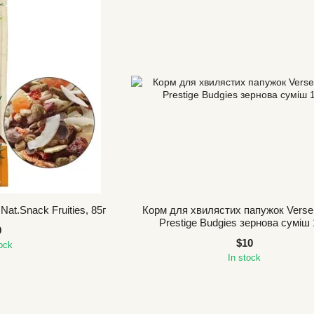
Nat.Snack Fruities, 85г
Корм для хвилястих папужок Verse
Prestige Вudgies зернова суміш 
9
$10
tock
In stock