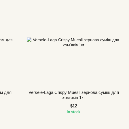
рм для
Versele-Laga Crispy Muesli зернова суміш для
хом'яків 1кг
$12
In stock