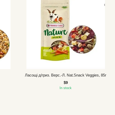
Ласощі д/гриз. Верс.-Л. Nat.Snack Veggies, 85г
$9
In stock