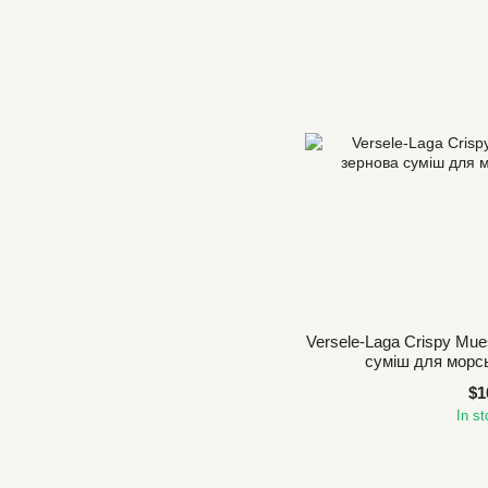
Versele-Laga Crispy Mue
суміш для морсь
$1
In s