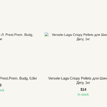
Prest.Prem. Budg, 0,8кг
Versele-Laga Crispy Pellets для Ши
Дегу, 1кг
3
$14
tock
In stock