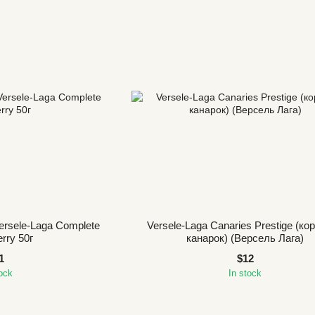
ersele-Laga Complete
Versele-Laga Canaries Prestige (ко
rry 50г
канарок) (Версель Лага)
1
$12
tock
In stock