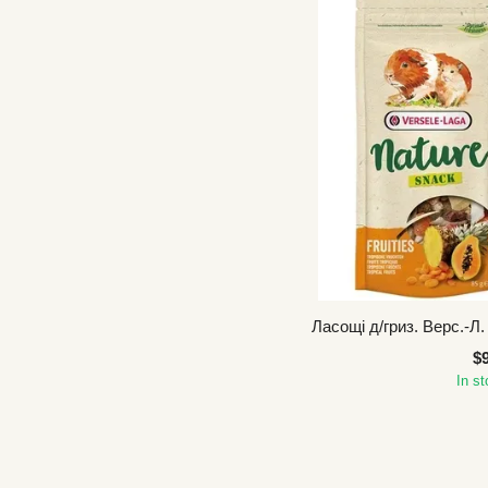
Ласощі д/гриз. Верс.-Л. 
$
In s