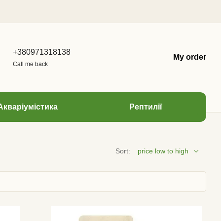
+380971318138
My order
Call me back
Акваріумістика
Рептилії
Sort:
price low to high