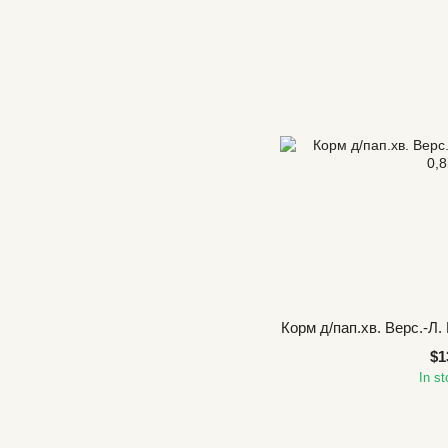
Корм д/пап.хв. Верс.-Л. 
$1
In s