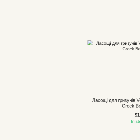
Ласощі для гризунів V
Crock Be
$1
In s