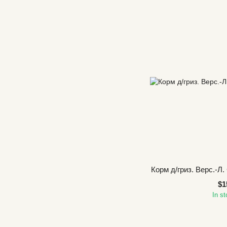
Корм д/гриз. Верс.-Л. 
$1
In s