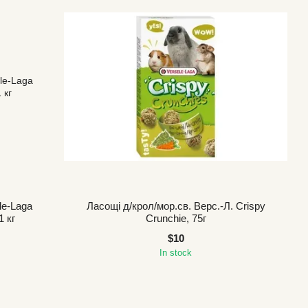
le-Laga
Ласощі д/крол/мор.св. Верс.-Л. Crispy
1 кг
Crunchiе, 75г
$10
In stock