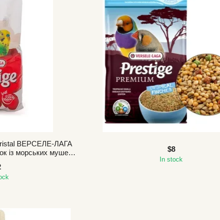
 Kristal ВЕРСЕЛЕ-ЛАГА
$8
к із морських мушель
In stock
ь 200 г
2
tock