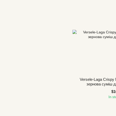
Versele-Laga Crispy 
зернова суміш д
$1
In s