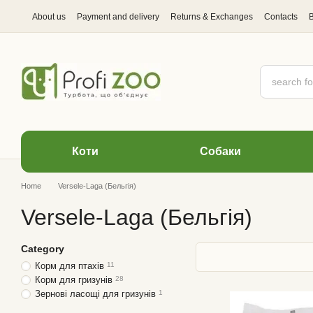
Skip to main content
About us
Payment and delivery
Returns & Exchanges
Contacts
Коти
Cобаки
Home
Versele-Laga (Бельгія)
Versele-Laga (Бельгія)
Category
Корм для птахів
11
Корм для гризунів
28
Зернові ласощі для гризунів
1