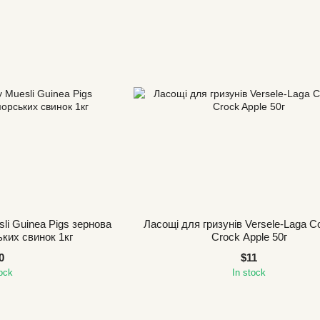
sli Guinea Pigs зернова
Ласощі для гризунів Versele-Laga C
ких свинок 1кг
Crock Apple 50г
0
$11
tock
In stock