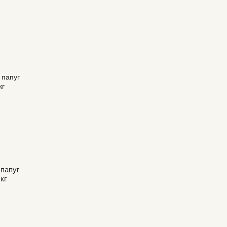
 папуг
кг