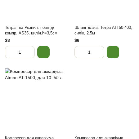
Тетра Тех Розпил. повіт.д/
Шланг д/акв. Тетра AH 50-400,
компр. AS35, цилін.h=3,5см
силік, 2.5м
$3
$6
Компресор для акваріума
Компресор для акваріума