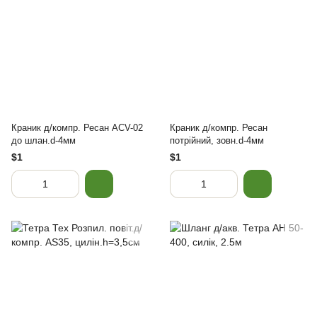
Краник д/компр. Ресан ACV-02
Краник д/компр. Ресан
до шлан.d-4мм
потрійний, зовн.d-4мм
$1
$1