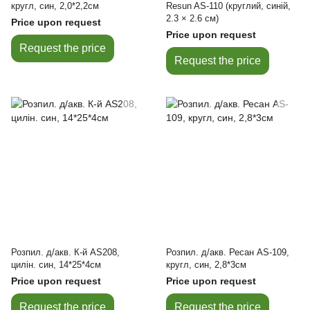
кругл, син, 2,0*2,2см
Resun AS-110 (круглий, синій,
2.3 × 2.6 см)
Price upon request
Price upon request
Request the price
Request the price
Розпил. д/акв. К-й AS208,
Розпил. д/акв. Ресан AS-109,
цилін. син, 14*25*4см
кругл, син, 2,8*3см
Price upon request
Price upon request
Request the price
Request the price