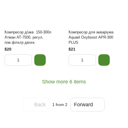
Компресор д/акв. 150-300л
Компресор для акваріума
Атман АТ-7500, регул,
Aquael Oxyboost АРR-300
пов.фільтр двохк.
PLUS
$20
$21
Show more 6 items
Back
Forward
1
from 2