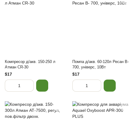
Компресор д/акв. 150-250 л
Помпа д/акв. 60-120л Ресан В-
Атман CR-30
700, універс, 10Вт
$17
$17