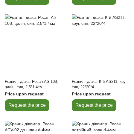
Розпил. д/акв. Ресан AS-108,
Розпил. д/акв. К-й AS211, круг,
цилін, син, 2,5*1,4см
син, 22*20*4
Price upon request
Price upon request
Request the price
Request the price