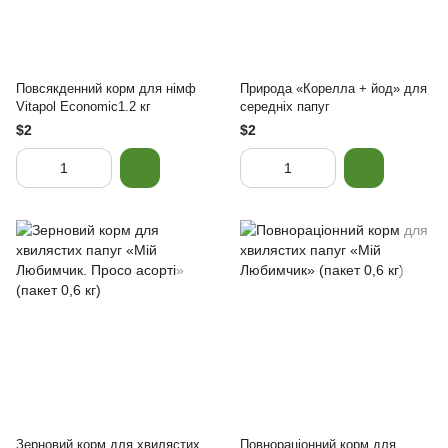
Повсякденний корм для німф
Природа «Корелла + йод» для
Vitapol Economic1.2 кг
середніх папуг
$2
$2
Зерновий корм для хвилястих
Повнораціонний корм для