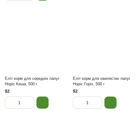
Еліт корм для середніх папуг
Еліт корм для хвилястих папуг
Норіс Кеша, 500 г
Норіс Горіх, 500 г
$2
$2