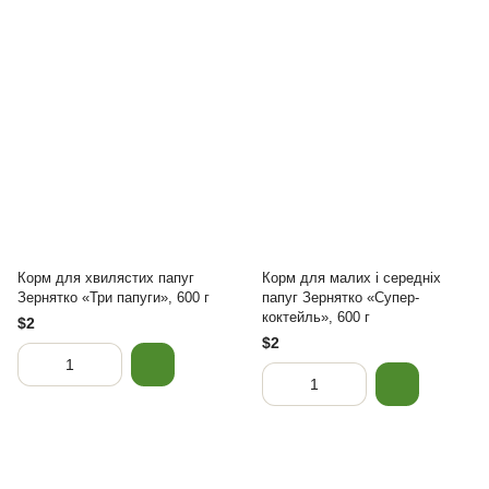
Корм для хвилястих папуг
Корм для малих і середніх
Зернятко «Три папуги», 600 г
папуг Зернятко «Супер-
коктейль», 600 г
$2
$2