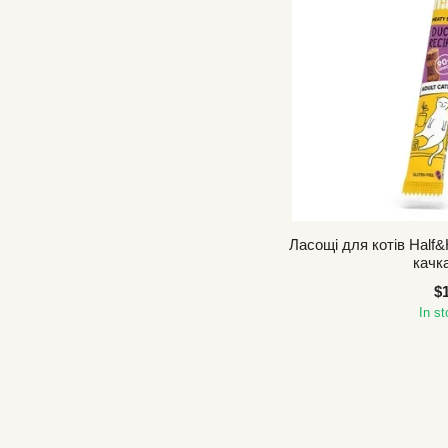
Ласощі для котів Half&H
качка
$
In s