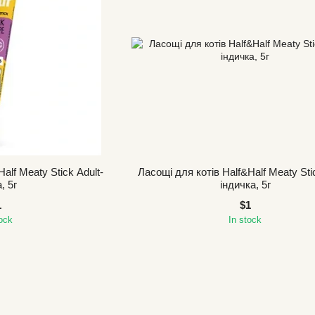
alf Meaty Stick Adult-
Ласощі для котів Half&Half Meaty Stic
, 5г
індичка, 5г
1
$1
tock
In stock