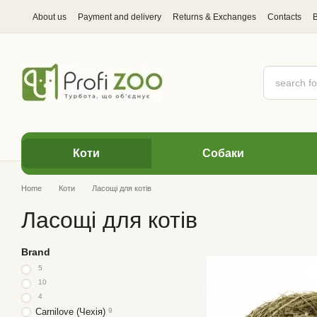
Skip to main content
About us
Payment and delivery
Returns & Exchanges
Contacts
Коти
Cобаки
Home
Коти
Ласощі для котів
Ласощі для котів
Brand
5
10
4
Carnilove (Чехія)
9