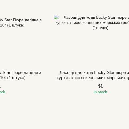
y Star Пюре лагідне з
Ласощі для котів Lucky Star пюре 
10г (1 штука)
курки та тихоокеанських морських г
10г (1штука)
1
$1
tock
In stock