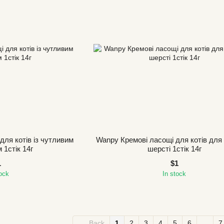
для котів із чутливим
Wanpy Кремові ласощі для котів для 
 1стік 14г
шерсті 1стік 14г
1
$1
tock
In stock
Back
1
2
3
4
5
6
...
7