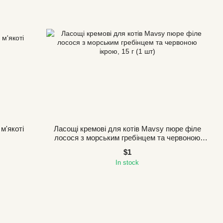
м'якоті
Ласощі кремові для котів Mavsy пюре філе
лосося з морським гребінцем та червоною
ікрою, 15 г (1 шт)
$1
In stock