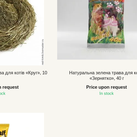
а для котів «Круг», 10
Натуральна зелена трава для к
«Зернятко», 40 г
n request
Price upon request
tock
In stock