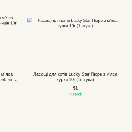
з м`яса
Ласощі для котів Lucky Star Пюре з м'яса
ребінців
курки 10г (1штука)
$1
In stock