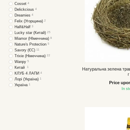
Cosset
4
Delickcious
4
Dreamies
4
Felix (Угорщина)
2
Half&Half
3
Lucky star (Китай)
25
Miamor (НІмеччина)
9
Nature's Protection
5
Savory (ЄС)
11
Trixie (Німеччина)
22
Wanpy
5
Китай
1
Натуральна зелена трав
КЛУБ 4 ЛАПИ
4
г
Лорі (Україна)
1
Price upo
Україна
1
In s