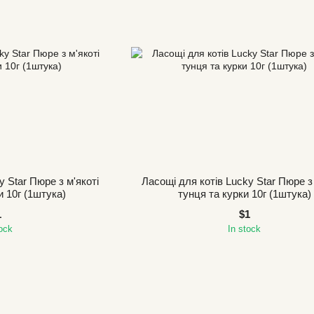
y Star Пюре з м'якоті
Ласощі для котів Lucky Star Пюре з 
и 10г (1штука)
тунця та курки 10г (1штука)
1
$1
tock
In stock