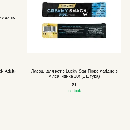
k Adult-
Ласощі для котів Lucky Star Пюре лагідне з
м’яса індика 10г (1 штука)
$1
In stock