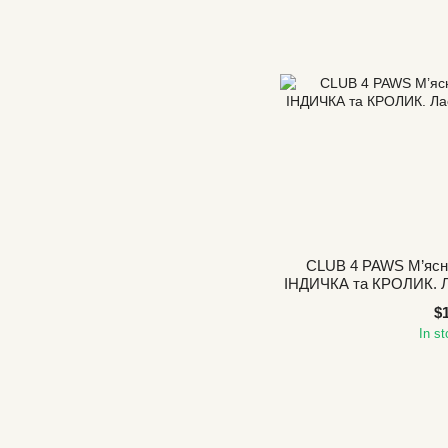
CLUB 4 PAWS М’ясна
ІНДИЧКА та КРОЛИК. Ла
к
$
In s