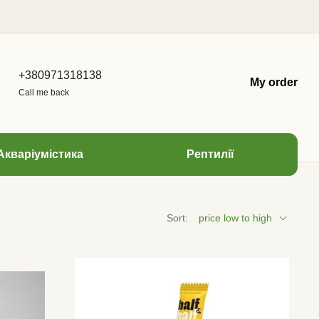
+380971318138
My order
Call me back
Акваріумістика
Рептилії
Sort:
price low to high