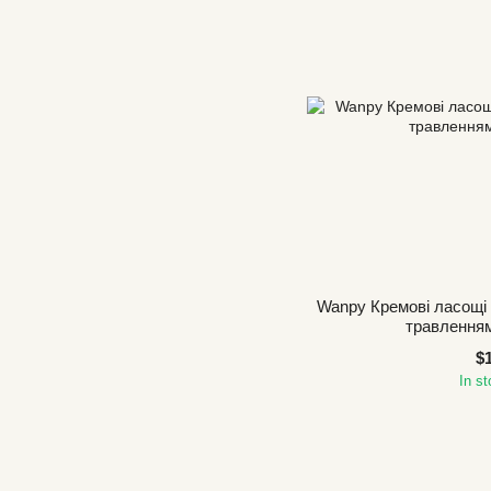
Wanpy Кремові ласощі 
травленням
$
In s