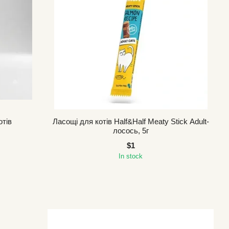
отів
Ласощі для котів Half&Half Meaty Stick Adult-
лосось, 5г
$1
In stock