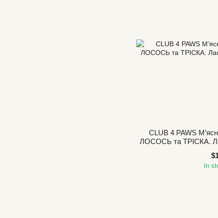
CLUB 4 PAWS М’ясна
ЛОСОСЬ та ТРІСКА. Лас
к
$
In s