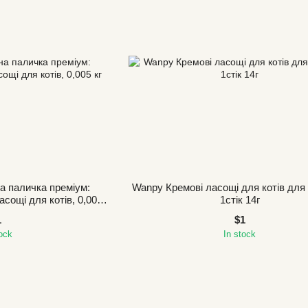
 паличка преміум:
Wanpy Кремові ласощі для котів для 
ощі для котів, 0,005
1стік 14г
г
1
$1
tock
In stock