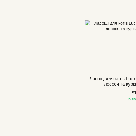
Ласощі для котів Luck
лосося та курк
$
In s