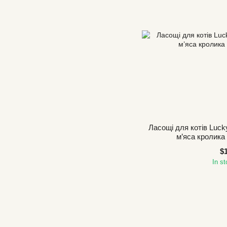
Ласощі для котів Luck
м’яса кролика 
$
In s