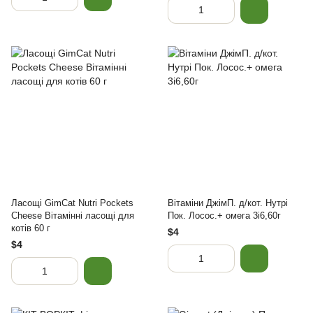
Ласощі GimCat Nutri Pockets
Вітаміни ДжімП. д/кот. Нутрі
Cheese Вітамінні ласощі для
Пок. Лосос.+ омега 3і6,60г
котів 60 г
$4
$4