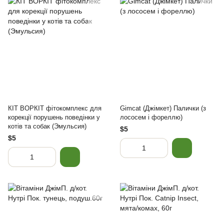
КІТ ВОРКІТ фітокомплекс для
Gimcat (Джімкет) Палички (з
корекції порушень поведінки у
лососем і фореллю)
котів та собак (Эмульсия)
$5
$5