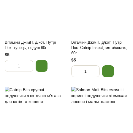
Вітаміни ДжімП. д/кот. Нутрі
Вітаміни ДжімП. д/кот. Нутрі
Пок. тунець, подуш.60г
Пок. Catnip Insect, мята/комах,
60г
$5
$5