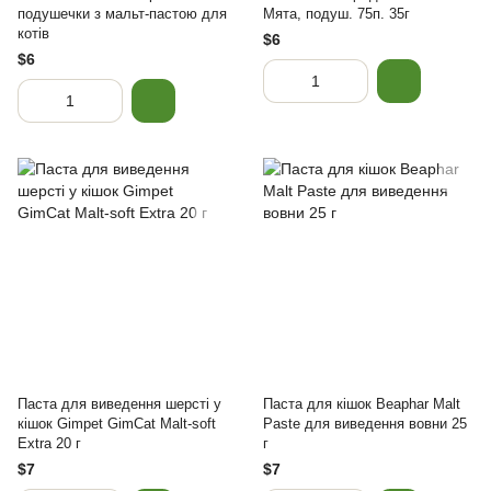
подушечки з мальт-пастою для
Мята, подуш. 75п. 35г
котів
$6
$6
Паста для виведення шерсті у
Паста для кішок Beaphar Malt
кішок Gimpet GimCat Malt-soft
Paste для виведення вовни 25
Extra 20 г
г
$7
$7