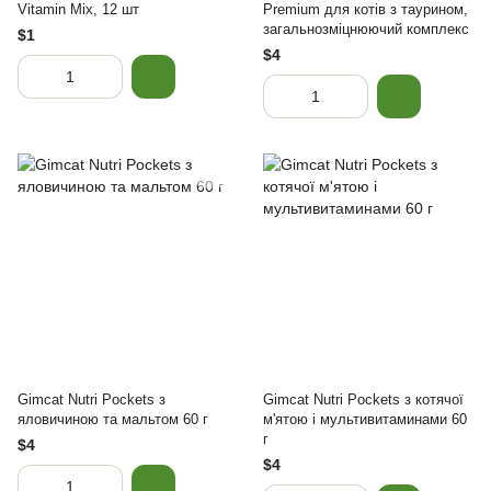
Vitamin Mix, 12 шт
Premium для котів з таурином,
загальнозміцнюючий комплекс
$1
$4
Gimcat Nutri Pockets з
Gimcat Nutri Pockets з котячої
яловичиною та мальтом 60 г
м'ятою і мультивитаминами 60
г
$4
$4