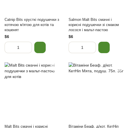
Catnip Bits хрусткі подушечки з
Salmon Malt Bits смачні і
котячою м'ятою для котів та
корисні подушечки зі смаком
кошенят
лосося і мальт-пастою
$6
$6
Malt Bits смачні і корисні
Вітаміни Беаф. д/кот. КетНіп