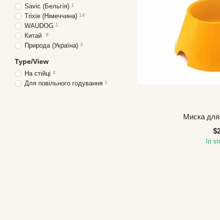
Savic (Бельгія)
1
Trixie (Німеччина)
14
WAUDOG
1
Китай
9
Природа (Україна)
3
Type/View
На стійці
4
Для повільного годування
1
Миска для
$
In s