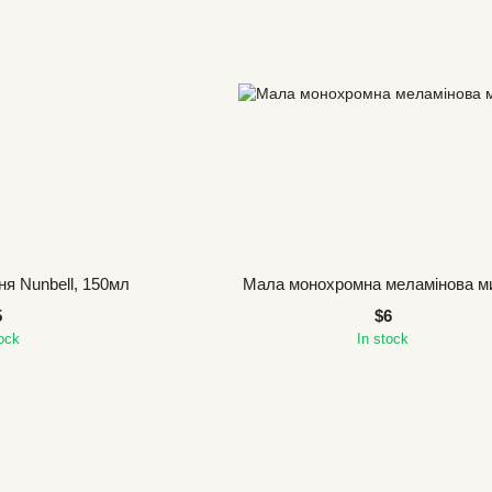
ня Nunbell, 150мл
Мала монохромна меламінова м
5
$6
tock
In stock