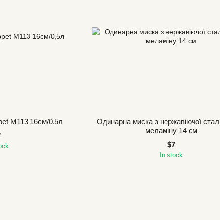
pet M113 16см/0,5л
Одинарна миска з нержавіючої сталі
меламіну 14 см
7
$7
tock
In stock