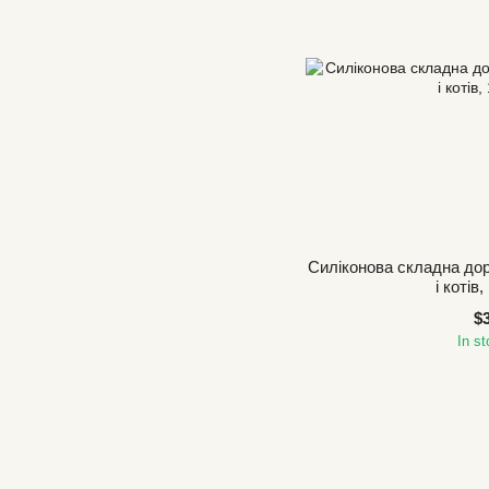
Силіконова складна до
і котів
$
In s