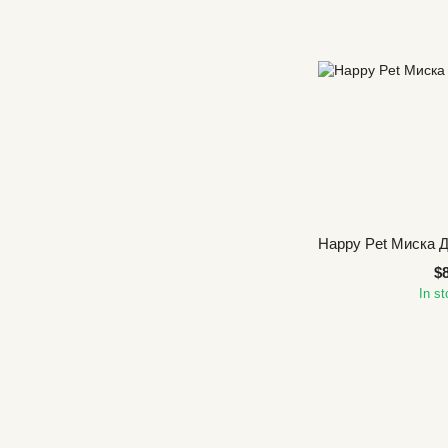
Happy Pet Миска 
$
In s