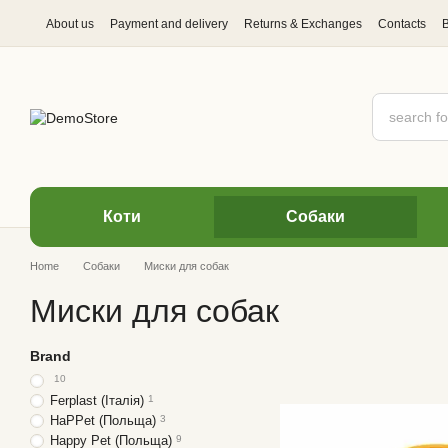
Skip to main content
About us
Payment and delivery
Returns & Exchanges
Contacts
Коти
Cобаки
Home
Cобаки
Миски для собак
Миски для собак
Brand
10
Ferplast (Італія)
1
HaPPet (Польща)
3
Happy Pet (Польща)
9