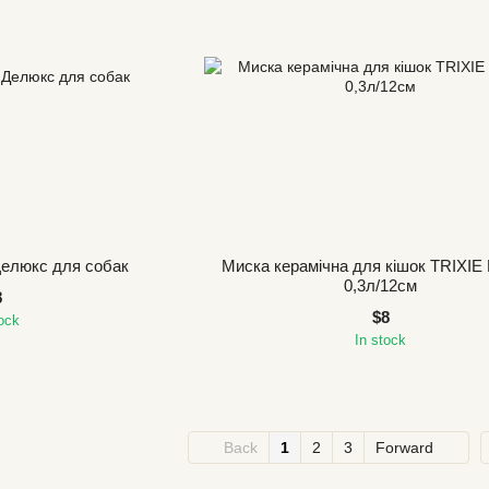
Делюкс для собак
Миска керамічна для кішок TRIXIE 
0,3л/12см
8
$8
tock
In stock
Back
1
2
3
Forward