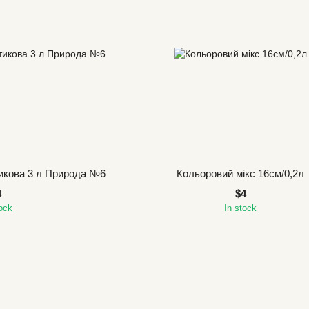
икова 3 л Природа №6
Кольоровий мікс 16см/0,2л
4
$4
tock
In stock