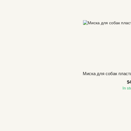
Миска для собак пласт
$
In s