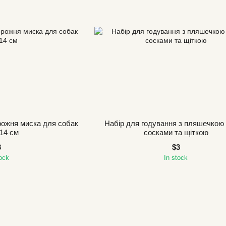
рожня миска для собак
Набір для годування з пляшечкою 
, 14 см
сосками та щіткою
3
$3
tock
In stock