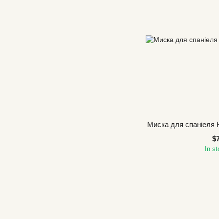
Миска для спаніеля 
$
In s