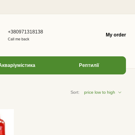
+380971318138
My order
Call me back
Акваріумістика
Рептилії
Sort:
price low to high