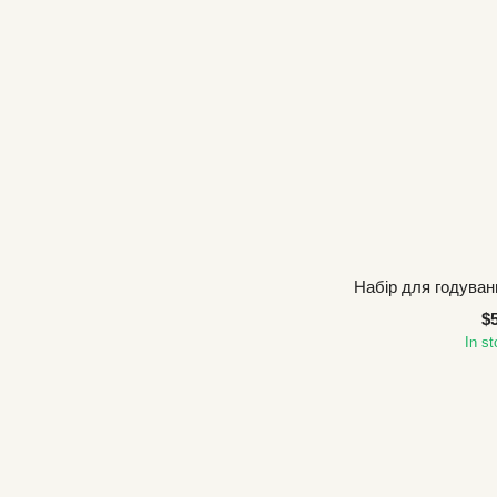
Набір для годуван
$
In s