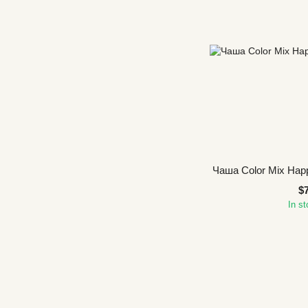
Чаша Color Mix Hap
$
In s