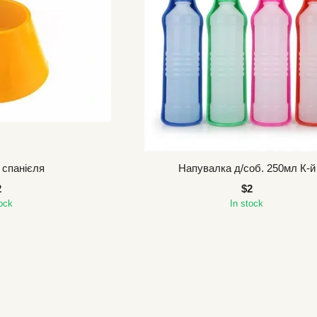
 спанієля
Напувалка д/соб. 250мл К-й
2
$2
tock
In stock