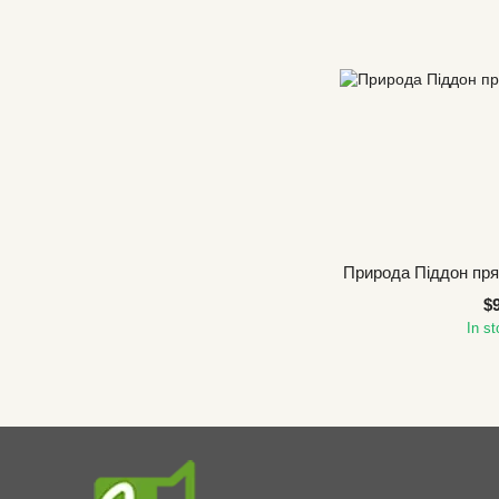
Природа Піддон пря
$
In s