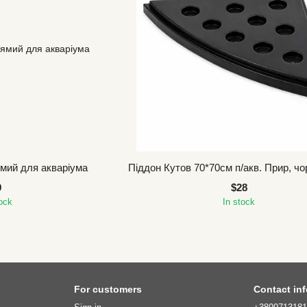
мий для акваріума
Піддон Кутов 70*70см п/акв. Прир, чор
9
$28
tock
In stock
For customers
Contact in