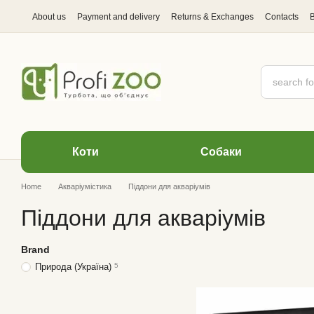
Skip to main content
About us
Payment and delivery
Returns & Exchanges
Contacts
Коти
Cобаки
Home
Акваріумістика
Піддони для акваріумів
Піддони для акваріумів
Brand
Природа (Україна)
5