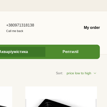
+380971318138
My order
Call me back
Акваріумістика
Рептилії
Sort:
price low to high