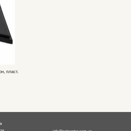
н, пласт.
fo