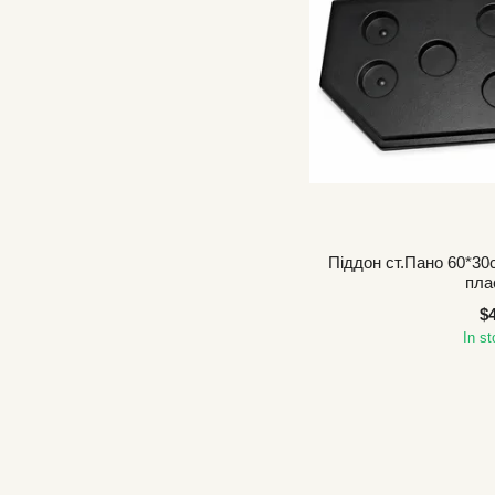
Піддон ст.Пано 60*30с
пла
$
In s