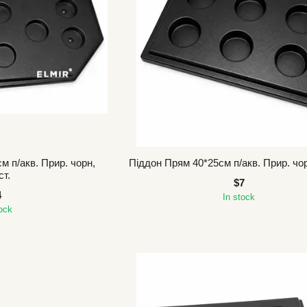
м п/акв. Прир. чорн,
Піддон Прям 40*25см п/акв. Прир. чор
ст.
$7
4
In stock
tock