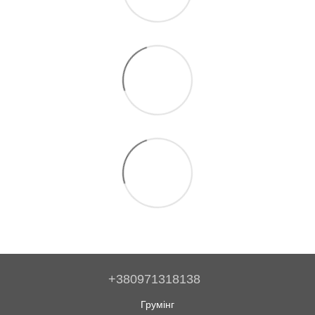
+380971318138
Грумінг