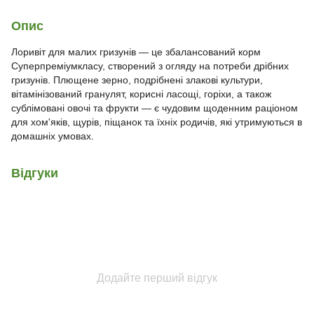
Опис
Лоривіт для малих гризунів — це збалансований корм
Суперпреміумкласу, створений з огляду на потреби дрібних
гризунів. Плющене зерно, подрібнені злакові культури,
вітамінізований гранулят, корисні ласощі, горіхи, а також
сублімовані овочі та фрукти — є чудовим щоденним раціоном
для хом'яків, щурів, піщанок та їхніх родичів, які утримуються в
домашніх умовах.
Відгуки
Додайте перший відгук