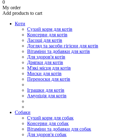
0
My order
Add products to cart
Коти
Сухий корм для котів
Консерви для котів
Ласощі для котів
Догляд та засоби гігієни для котів
Вітаміни та добавки для котів
Для здоров'я котів
Дряпки для котів
М'які місця для котів
Миски для котів
Переноски для котів
Іграшки для котів
Амуніція для котів
Cобаки
Сухий корм для собак
Консерви для собак
Вітаміни та добавки для собак
Для здоров'я собак