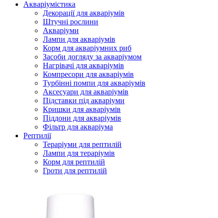
Акваріумістика
Декорації для акваріумів
Штучні рослини
Акваріуми
Лампи для акваріумів
Корм для акваріумних риб
Засоби догляду за акваріумом
Нагрівачі для акваріумів
Компресори для акваріумів
Турбінні помпи для акваріумів
Аксесуари для акваріумів
Підставки під акваріуми
Кришки для акваріумів
Піддони для акваріумів
Фільтр для акваріума
Рептилії
Тераріуми для рептилій
Лампи для тераріумів
Корм для рептилій
Гроти для рептилій