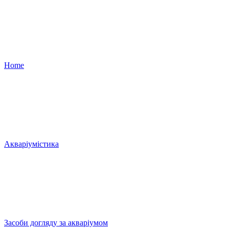
Home
Акваріумістика
Засоби догляду за акваріумом