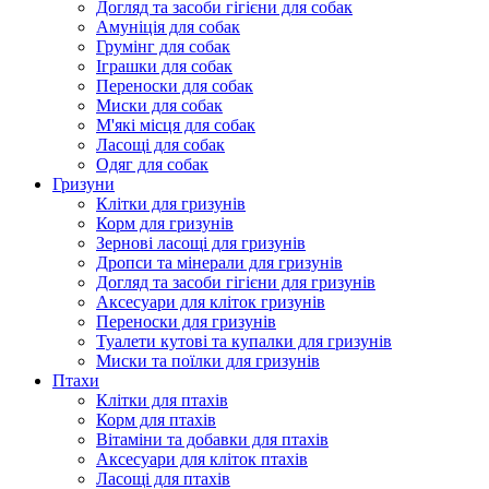
Догляд та засоби гігієни для собак
Амуніція для собак
Грумінг для собак
Іграшки для собак
Переноски для собак
Миски для собак
М'які місця для собак
Ласощі для собак
Одяг для собак
Гризуни
Клітки для гризунів
Корм для гризунів
Зернові ласощі для гризунів
Дропси та мінерали для гризунів
Догляд та засоби гігієни для гризунів
Аксесуари для кліток гризунів
Переноски для гризунів
Туалети кутові та купалки для гризунів
Миски та поїлки для гризунів
Птахи
Клітки для птахів
Корм для птахів
Вітаміни та добавки для птахів
Аксесуари для кліток птахів
Ласощі для птахів