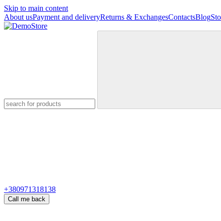
Skip to main content
About us
Payment and delivery
Returns & Exchanges
Contacts
Blog
Sto
+380971318138
Call me back