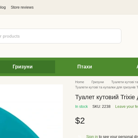
Blog
Store reviews
Гризуни
Птахи
Home
Гризуни
Туалети кутові т
Туалети кутові та купалки для гризунів 
Туалет кутовий Trixie
In stock
SKU: 2238
Leave your f
$2
Sign in
to see your personal di
%