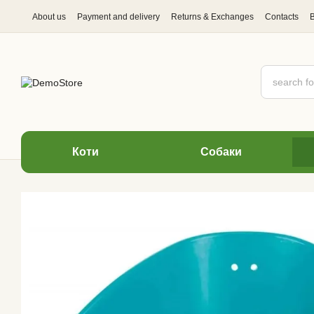
Skip to main content
About us
Payment and delivery
Returns & Exchanges
Contacts
Коти
Cобаки