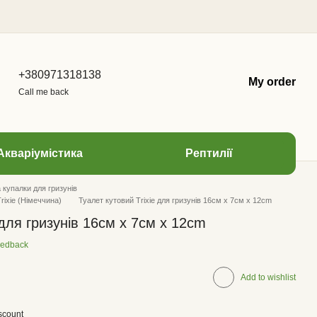
+380971318138
My order
Call me back
Акваріумістика
Рептилії
а купалки для гризунів
Trixie (Німеччина)
Туалет кутовий Trixie для гризунів 16см х 7см х 12сm
 для гризунів 16см х 7см х 12сm
eedback
Add to wishlist
scount