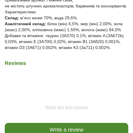
не містить штучних ароматизаторів, барвників та консервантів.
Характеристики:
Склад:
м'ясо качки 70%, вода 29,6%.
Аналітичний склад:
білок (мін) 6,5%, жир (мін) 2,00%, зола
(макс) 2,00%, клітковина (макс) 1,50%, волога (макс) 84,0%.
Добавки та вітаміни: таурин (3A370) 0,1%, вітамін A (3A672b)
0,03%, вітамін E (3A700) 0,02%, вітамін B1 (3A820) 0,001%,
вітамін D3 (3A671) 0,002%, вітамін K3 (3a711) 0,002%.
Reviews
Write the first review
Write a review