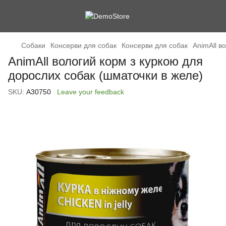
Cобаки
Консерви для собак
Консерви для собак
AnimAll в
AnimAll вологий корм з куркою для
дорослих собак (шматочки в желе)
SKU:
А30750
Leave your feedback