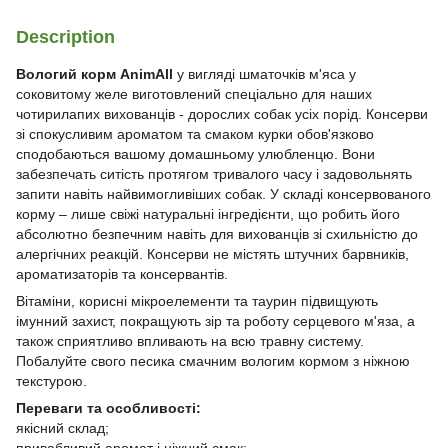
Description
Вологий корм AnimAll
у вигляді шматочків м'яса у
соковитому желе виготовлений спеціально для наших
чотирилапих вихованців - дорослих собак усіх порід. Консерви
зі спокусливим ароматом та смаком курки обов'язково
сподобаються вашому домашньому улюбленцю. Вони
забезпечать ситість протягом тривалого часу і задовольнять
запити навіть найвимогливіших собак. У складі консервованого
корму – лише свіжі натуральні інгредієнти, що робить його
абсолютно безпечним навіть для вихованців зі схильністю до
алергічних реакцій. Консерви не містять штучних барвників,
ароматизаторів та консервантів.
Вітаміни, корисні мікроелементи та таурин підвищують
імунний захист, покращують зір та роботу серцевого м'яза, а
також сприятливо впливають на всю травну систему.
Побалуйте свого песика смачним вологим кормом з ніжною
текстурою.
Переваги та особливості:
якісний склад;
привабливий аромат і ніжний смак;