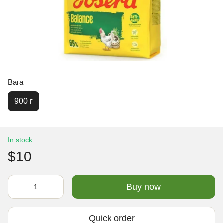
Вага
900 г
In stock
$10
Buy now
Quick order