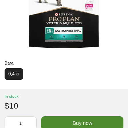
Вага
0,4 кг
In stock
$10
Buy now