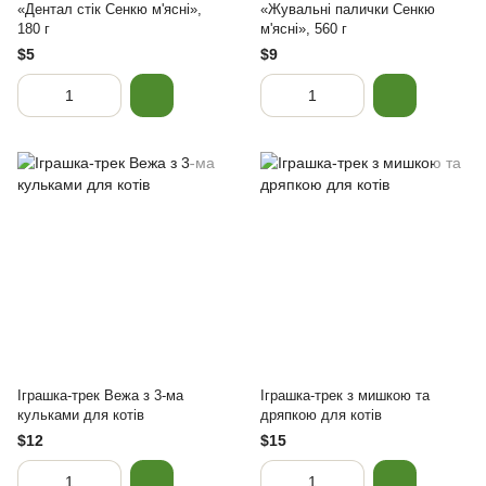
«Дентал стік Сенкю м'ясні»,
«Жувальні палички Сенкю
180 г
м'ясні», 560 г
$5
$9
Іграшка-трек Вежа з 3-ма
Іграшка-трек з мишкою та
кульками для котів
дряпкою для котів
$12
$15