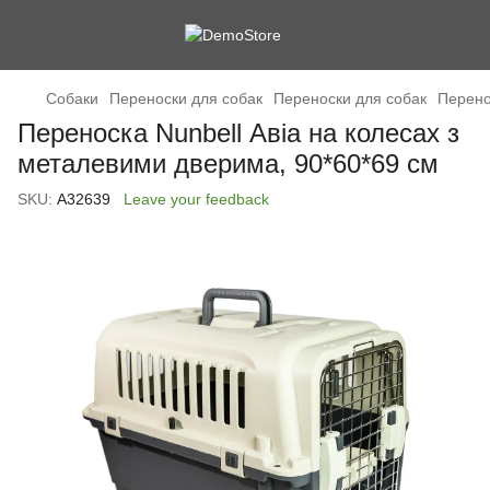
Cобаки
Переноски для собак
Переноски для собак
Перено
Переноска Nunbell Авіа на колесах з
металевими дверима, 90*60*69 см
SKU:
А32639
Leave your feedback