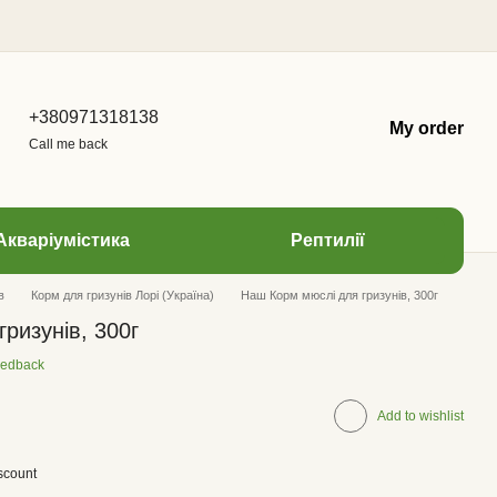
+380971318138
My order
Call me back
Акваріумістика
Рептилії
в
Корм для гризунів Лорі (Україна)
Наш Корм ​​мюслі для гризунів, 300г
гризунів, 300г
eedback
Add to wishlist
scount