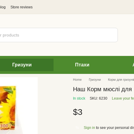
Blog
Store reviews
Гризуни
Птахи
Home
Гризуни
Корм для гризуні
Наш Корм ​​мюслі для 
In stock
SKU: 6230
Leave your f
$3
Sign in
to see your personal di
%