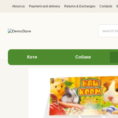
Skip to main content
About us
Payment and delivery
Returns & Exchanges
Contacts
Коти
Cобаки