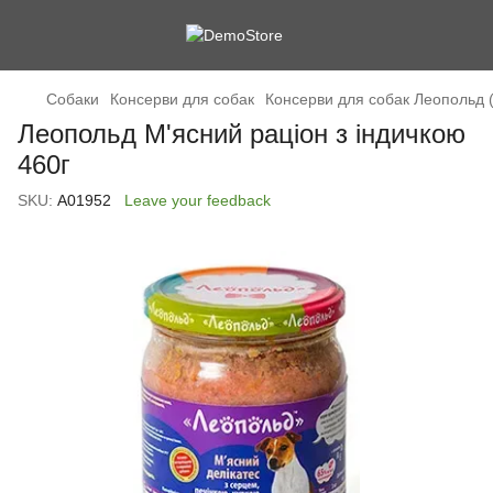
Cобаки
Консерви для собак
Консерви для собак Леопольд (
Леопольд М'ясний раціон з індичкою
460г
SKU:
А01952
Leave your feedback