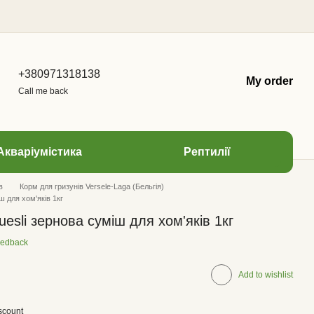
+380971318138
My order
Call me back
Акваріумістика
Рептилії
в
Корм для гризунів Versele-Laga (Бельгія)
ш для хом'яків 1кг
uesli зернова суміш для хом'яків 1кг
eedback
Add to wishlist
scount