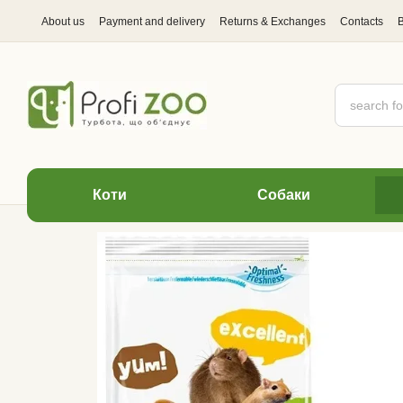
Skip to main content
About us
Payment and delivery
Returns & Exchanges
Contacts
Коти
Cобаки