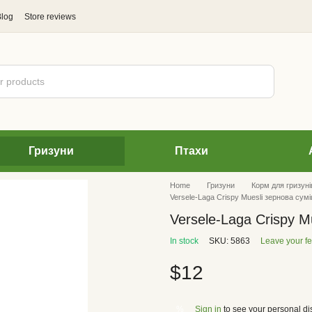
Blog
Store reviews
Гризуни
Птахи
Home
Гризуни
Корм для гризуні
Versele-Laga Crispy Muesli зернова сумі
Versele-Laga Crispy M
In stock
SKU: 5863
Leave your f
$12
Sign in
to see your personal di
%