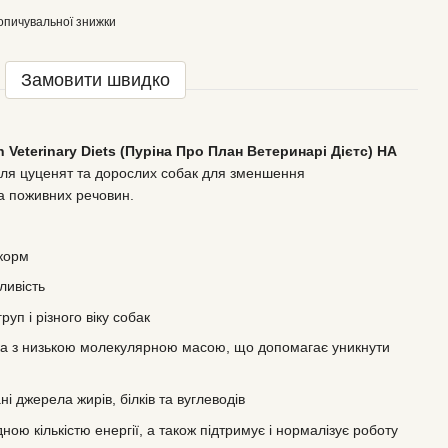
опичувальної знижки
Замовити швидко
 Veterinary Diets (Пуріна Про План Ветеринарі Дієтс) HA
ля цуценят та дорослих собак для зменшення
та поживних речовин.
 корм
ливість
руп і різного віку собак
лка з низькою молекулярною масою, що допомагає уникнути
і джерела жирів, білків та вуглеводів
ною кількістю енергії, а також підтримує і нормалізує роботу