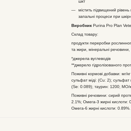
шкт
містить підвищений рівен
запальні процеси при шкірн
Виробник
Purina Pro Plan Vete
Склад товару:
продукти переробки рослинного
та жири, мінеральні речовини,
*джерела вуглеводів
**джерело гідролізованого про
Поживні кормові добавки: мг/кг (
сульфат міді: (Cu: 2); сульфат 
(Se: 0.089); таурин: 1200; MO/к
Поживні речовини: сирий протеї
2.1%; Омега-3 жирні кислоти: 
Омега-6 жирні кислоти: 0.89%.