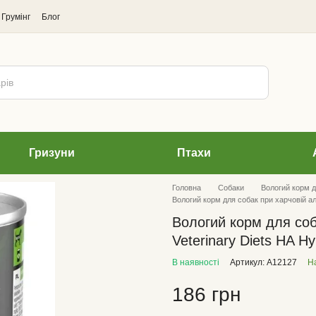
Грумінг
Блог
Гризуни
Птахи
Головна
Cобаки
Вологий корм д
Вологий корм для собак при харчовій алер
Вологий корм для соба
Veterinary Diets HA Hy
В наявності
Артикул: А12127
На
186 грн