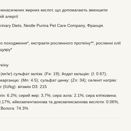
ь ненасичених жирних кислот, що допомагають зменшити
ій алергії
rinary Diets, Nestle Purina Pet Care Company, Франція.
 походження*, екстракти рослинного протеїну**, рослинні олії
 цукру*
теїну
мг/кг) сульфат заліза: (Fe: 19); йодат кальцію: (I: 0.67);
марганцю: (Mn: 4.5); сульфат цинку: (Zn: 34); селеніт натрію:
г (IU/kg): вітамін D3: 215
н: 6.2%; сирий жир: 3,7%; сира зола: 2.1%; сира клітковина:
0,17%, ейкозапентаєнова та докозагексаєнова кислоти: 0.06%,
 Волога: 74.3%