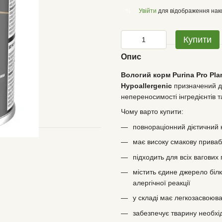
Увійти
для відображення нак
%
Купити
Опис
Вологий корм Purina Pro Plan
Hypoallergenic
призначений д
непереносимості інгредієнтів 
Чому варто купити:
повнораціонний дієтичний
має високу смакову приваб
підходить для всіх вагових г
містить єдине джерело бі
алергічної реакції
у складі має легкозасвоюван
забезпечує тварину необхід