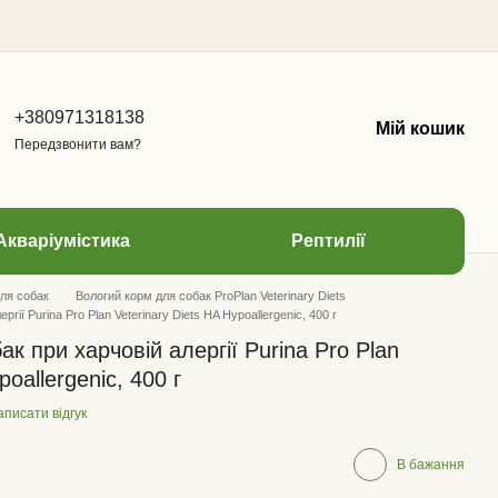
+380971318138
Мій кошик
Передзвонити вам?
Акваріумістика
Рептилії
ля собак
Вологий корм для собак ProPlan Veterinary Diets
гії Purina Pro Plan Veterinary Diets HA Hypoallergenic, 400 г
к при харчовій алергії Purina Pro Plan
poallergenic, 400 г
писати відгук
В бажання