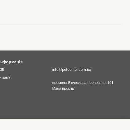
 інформація
138
info@petcenter.com.ua
и вам?
проспект В'ячеслава Чорновола, 101
Мапа проїзду