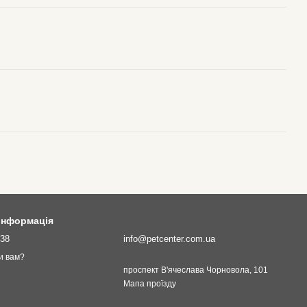
 інформація
138
info@petcenter.com.ua
и вам?
проспект В'ячеслава Чорновола, 101
Мапа проїзду