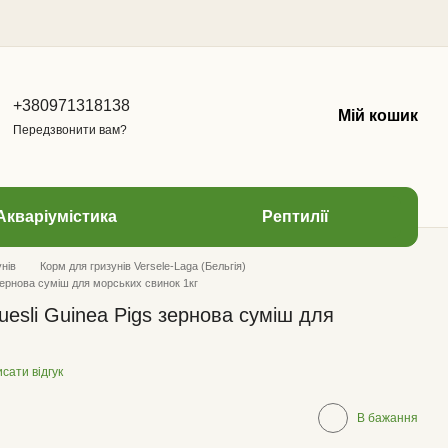
+380971318138
Мій кошик
Передзвонити вам?
Акваріумістика
Рептилії
нів
Корм для гризунів Versele-Laga (Бельгія)
 зернова суміш для морських свинок 1кг
uesli Guinea Pigs зернова суміш для
сати відгук
В бажання