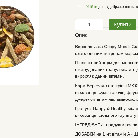
Увійти
для відображення нак
%
Купити
Опис
Верселя-лага Crispy Muesli Gu
фізіологічним потребам морськ
Повноцінний корм для морських
екструдованих гранул містить 
виробляє даний вітамін.
Корм Верселя-лага кріспі МЮСЛ
вихованця: суміш овочів, фрукті
джерелом вітамінів, амінокисло
Гранули Happy & Healthy, містя
вихованця, сильного імунітету і
ІНГРЕДІЄНТИ: продукти рослинн
ДОБАВКИ на 1 кг: вітамін А - 11