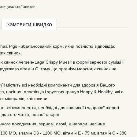
опичувальної знижки
Замовити швидко
inea Pigs - збалансований корм, який повністю відповідає
их свинок.
 свинок Versele-Laga Crispy Muesli в формі зернової суміші і
додатково вітамін С, тому що організм морських свинок не
І містить всі необхідні компоненти для здоров'я Вашого
в, насіння, пластівців і хрустких гранул Happy & Healthy, які є
т, мінералів, клітковини.
ть всі компоненти, необхідні для красивої і здорової шерсті
 довгого життя, повної енергії.
ого походження, зернові, овочі, мінерали, насіння.
100 МО, вітамін D3 - 1100 МО, вітамін Е - 75 мг, вітамін С - 380