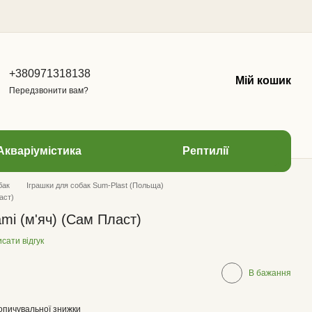
+380971318138
Мій кошик
Передзвонити вам?
Акваріумістика
Рептилії
бак
Іграшки для собак Sum-Plast (Польща)
аст)
ami (м'яч) (Сам Пласт)
сати відгук
В бажання
опичувальної знижки