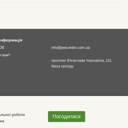
 інформація
138
info@petcenter.com.ua
и вам?
проспект В'ячеслава Чорновола, 101
Мапа проїзду
альної роботи
Погодитися
 на