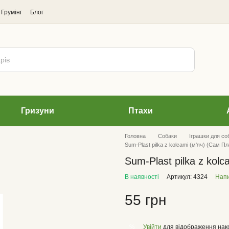
Грумінг
Блог
Гризуни
Птахи
Головна
Cобаки
Іграшки для со
Sum-Plast pilka z kolcami (м'яч) (Сам Пл
Sum-Plast pilka z kolc
В наявності
Артикул: 4324
Напи
55 грн
Увійти
для відображення нак
%