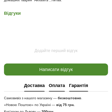
домашніх тварин "Akvatera", Литва.
Відгуки
Додайте перший відгук
Написати відгук
Доставка
Оплата
Гарантія
Самовивіз з нашого магазину —
безкоштовно
.
«Новою Поштою» по Україні —
від 75 грн.
Кур'єром по Львову —
200грн.