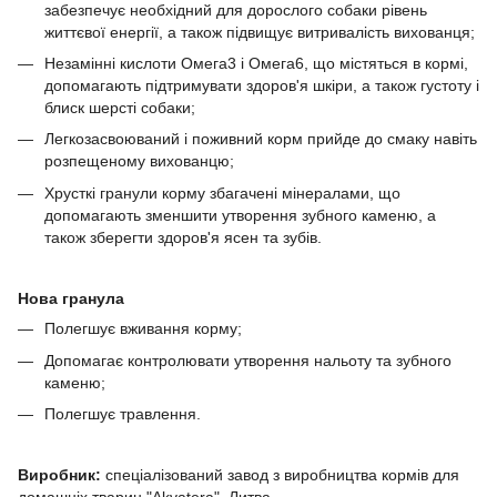
забезпечує необхідний для дорослого собаки рівень
життєвої енергії, а також підвищує витривалість вихованця;
Незамінні кислоти Омега3 і Омега6, що містяться в кормі,
допомагають підтримувати здоров'я шкіри, а також густоту і
блиск шерсті собаки;
Легкозасвоюваний і поживний корм прийде до смаку навіть
розпещеному вихованцю;
Хрусткі гранули корму збагачені мінералами, що
допомагають зменшити утворення зубного каменю, а
також зберегти здоров'я ясен та зубів.
Нова гранула
Полегшує вживання корму;
Допомагає контролювати утворення нальоту та зубного
каменю;
Полегшує травлення.
Виробник:
спеціалізований завод з виробництва кормів для