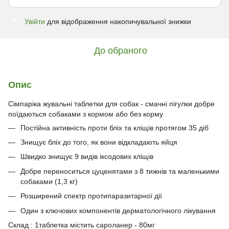
Увійти
для відображення накопичувальної знижки
%
До обраного
Опис
Сімпаріка жувальні таблетки для собак - смачні пігулки добре
поїдаються собаками з кормом або без корму
Постійна активність проти бліх та кліщів протягом 35 діб
Знищує бліх до того, як вони відкладають яйця
Швидко знищує 9 видів іксодових кліщів
Добре переноситься цуценятами з 8 тижнів та маленькими
собаками (1,3 кг)
Розширений спектр протипаразитарної дії
Один з ключових компонентів дерматологічного лікування
Склад : 1таблетка містить сароланер - 80мг