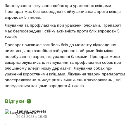
Застосування: лікування собак при ураженнях кліщами.
Препарат має безпосередню і стійку активність проти кліщів
впродовж 5 тижнів.
Лікування та профілактика при ураженні блохами. Препарат
має безпосередню і стійку активність проти бліх впродовж 5
тижнів.
Препарат викликає загибель бліх до моменту відкладення
ними яєць, що запобігає забрудненню яйцями бліх місць
перебування тварин, які ураженні блохами. Препарат може
використовуватись для лікування та профілактики собак при
блошиному алергічному дерматиті. Лікування собак при
ураженні коростяними кліщами. Лікування тварин препаратом
опосередковано знижує ризик виникнення захворювань , які
передаються кліщами впродовж 4 тижнів.
Відгуки
1
Tanya Lypivets
26.08.2023 в 16:45
.