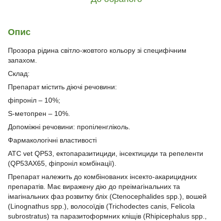
Опис
Прозора рідина світло-жовтого кольору зі специфічним
запахом.
Склад:
Препарат містить діючі речовини:
фіпроніл – 10%;
S-метопрен – 10%.
Допоміжні речовини: пропіленгліколь.
Фармакологічні властивості
АТС vet QP53, ектопаразитициди, інсектициди та репеленти
(QP53AX65, фіпроніл комбінації).
Препарат належить до комбінованих інсекто-акарицидних
препаратів. Має виражену дію до преімагінальних та
імагінальних фаз розвитку бліх (Ctenocephalides spp.), вошей
(Linognathus spp.), волосоїдів (Trichodectes canis, Felicola
subrostratus) та паразитоформних кліщів (Rhipicephalus spp.,