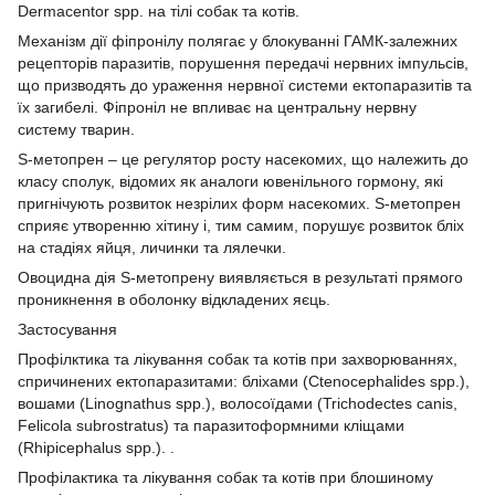
Dermacentor spp. на тілі собак та котів.
Механізм дії фіпронілу полягає у блокуванні ГАМК-залежних
рецепторів паразитів, порушення передачі нервних імпульсів,
що призводять до ураження нервної системи ектопаразитів та
їх загибелі. Фіпроніл не впливає на центральну нервну
систему тварин.
S-метопрен – це регулятор росту насекомих, що належить до
класу сполук, відомих як аналоги ювенільного гормону, які
пригнічують розвиток незрілих форм насекомих. S-метопрен
сприяє утворенню хітину і, тим самим, порушує розвиток бліх
на стадіях яйця, личинки та лялечки.
Овоцидна дія S-метопрену виявляється в результаті прямого
проникнення в оболонку відкладених яєць.
Застосування
Профілктика та лікування собак та котів при захворюваннях,
спричинених ектопаразитами: бліхами (Ctenocephalides spp.),
вошами (Linognathus spp.), волосоїдами (Trichodectes canis,
Felicola subrostratus) та паразитоформними кліщами
(Rhipicephalus spp.). .
Профілактика та лікування собак та котів при блошиному