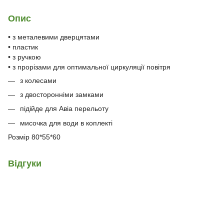
Опис
• з металевими дверцятами
• пластик
• з ручкою
• з прорізами для оптимальної циркуляції повітря
з колесами
з двосторонніми замками
підійде для Авіа перельоту
мисочка для води в коплекті
Розмір 80*55*60
Відгуки