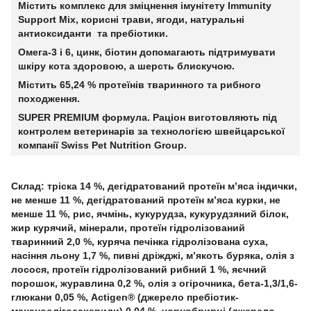
Містить комплекс для зміцнення імунітету Immunity
Support Mix, корисні трави, ягоди, натуральні
антиоксиданти та пребіотики.
Омега-3 і 6, цинк, біотин допомагають підтримувати
шкіру кота здоровою, а шерсть блискучою.
Містить 65,24 % протеїнів тваринного та рибного
походження.
SUPER PREMIUM формула. Раціон виготовляють під
контролем ветеринарів за технологією швейцарської
компанії Swiss Pet Nutrition Group.
Склад: тріска 14 %, дегідратований протеїн м’яса індички,
не менше 11 %, дегідратований протеїн м’яса курки, не
менше 11 %, рис, ячмінь, кукурудза, кукурудзяний білок,
жир курячий, мінерали, протеїн гідролізований
тваринний 2,0 %, куряча печінка гідролізована суха,
насіння льону 1,7 %, пивні дріжджі, м’якоть буряка, олія з
лосося, протеїн гідролізований рибний 1 %, яєчний
порошок, журавлина 0,2 %, олія з огірочника, бета-1,3/1,6-
глюкани 0,05 %, Actigen® (джерело пребіотик-
мананоолігосахариди) 0,04 %, чорнобривці (джерело