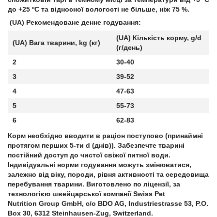
до +25 ºС та відносної вологості не більше, ніж 75 %.
(UA) Рекомендоване денне годування:
(UA) Кількість корму, g/d
(UA) Вага тварини, kg (кг)
(г/день)
2
30-40
3
39-52
4
47-63
5
55-73
6
62-83
Корм необхідно вводити в раціон поступово (принаймні
протягом перших 5-ти d (днів)). Забезпечте тварині
постійний доступ до чистої свіжої питної води.
Індивідуальні норми годування можуть змінюватися,
залежно від віку, породи, рівня активності та середовища
перебування тварини. Виготовлено по ліцензії, за
технологією швейцарської компанії Swiss Pet
Nutrition Group GmbH, c/o BDO AG, Industriestrasse 53, P.O.
Box 30, 6312 Steinhausen-Zug, Switzerland.