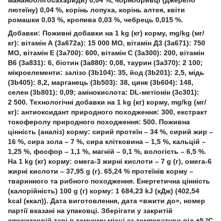
лютеїну) 0,04 %, корінь лопуха, корінь алтея, квіти
ромашки 0,03 %, кропива 0,03 %, чебрець 0,015 %.
Добавки: Поживні добавки на 1 kg (кг) корму, mg/kg (мг/
кг): вітамін А (3a672a): 15 000 МО, вітамін Д3 (3a671): 750
МО, вітамін Е (3a700): 600, вітамін С (3a300): 200, вітамін
B6 (3a831): 6, біотин (3a880): 0,08, таурин (3a370): 2 100;
мікроелементи: залізо (3b104): 35, йод (3b201): 2,5, мідь
(3b405): 8,2, марганець (3b503): 38, цинк (3b604): 148,
селен (3b801): 0,09; амінокислота: DL-метіонін (3с301):
2 500. Технологічні добавки на 1 kg (кг) корму, mg/kg (мг/
кг): антиоксидант природного походження: 300, екстракт
токоферолу природного походження: 500. Поживна
цінність (аналіз) корму: сирий протеїн – 34 %, сирий жир –
16 %, сира зола – 7 %, сира клітковина – 1,5 %, кальцій –
1,25 %, фосфор – 1,1 %, магній – 0,1 %, вологість – 6,5 %.
На 1 kg (кг) корму: омега-3 жирні кислоти – 7 g (г), омега-6
жирні кислоти – 37,95 g (г). 65,24 % протеїнів корму –
тваринного та рибного походження. Енергетична цінність
(калорійність) 100 g (г) корму: 1 684,23 kJ (кДж) (402,54
kcal (ккал)). Дата виготовлення, дата «вжити до», номер
партії вказані на упаковці. Зберігати у закритій
спожитковій тарі в темному місці за температури від +5 ºС