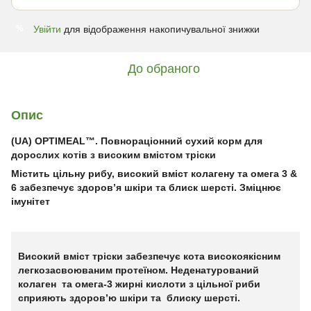
Увійти
для відображення накопичувальної знижки
%
До обраного
Опис
(UA) OPTIMEAL™. Повнораціонний сухий корм для
дорослих котів з високим вмістом тріски
Містить цільну рибу, високий вміст колагену та омега 3 &
6 забезпечує здоров’я шкіри та блиск шерсті. Зміцнює
імунітет
Високий вміст тріски забезпечує кота високоякісним
легкозасвоюваним протеїном. Неденатурований
колаген та омега-3 жирні кислоти з цільної риби
сприяють здоров’ю шкіри та блиску шерсті.