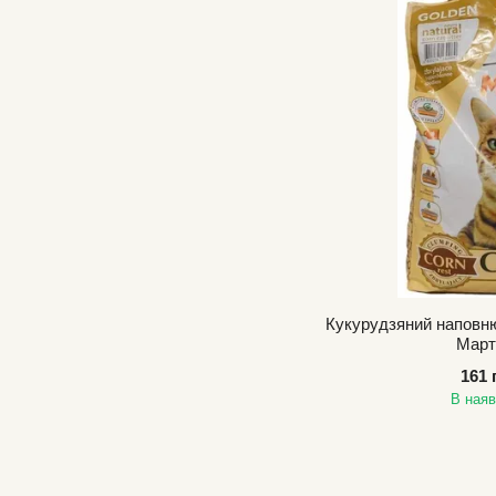
Кукурудзяний наповню
Март
161 
В наяв