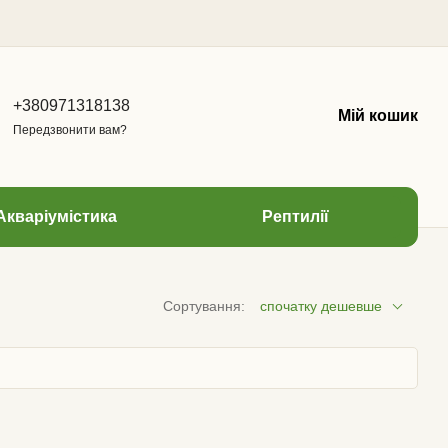
+380971318138
Мій кошик
Передзвонити вам?
Акваріумістика
Рептилії
Сортування:
спочатку дешевше