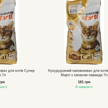
вач для котів Супер
Кукурудзяний наповнювач для коті
і 7л
Марті з запахом лаванди 7л
грн
161 грн
ності
В наявності