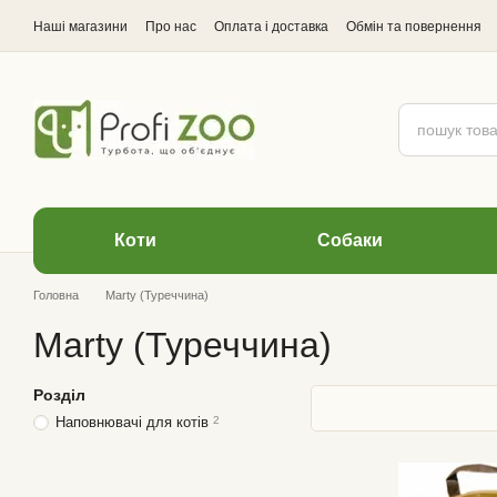
Перейти до основного контенту
Наші магазини
Про нас
Оплата і доставка
Обмін та повернення
Відгуки про магазин
Коти
Cобаки
Головна
Marty (Туреччина)
Marty (Туреччина)
Розділ
Наповнювачі для котів
2