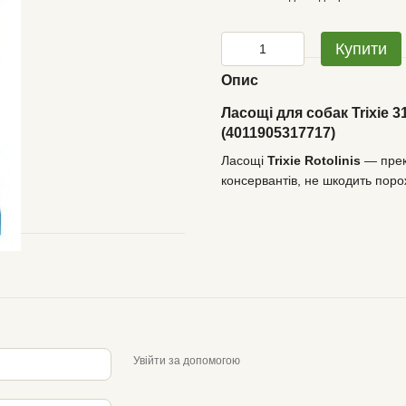
Купити
Опис
Ласощі для собак Trixie 3
(4011905317717)
Ласощі
Trixie Rotolinis
— прекр
консервантів, не шкодить поро
Увійти за допомогою