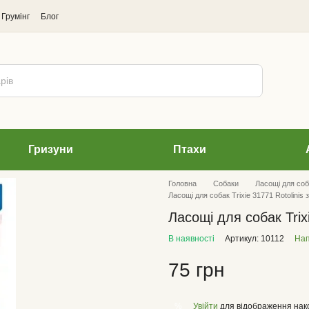
Грумінг
Блог
Гризуни
Птахи
Головна
Cобаки
Ласощі для соб
Ласощі для собак Trixie 31771 Rotolinis 
Ласощі для собак Trix
В наявності
Артикул: 10112
Нап
75 грн
Увійти
для відображення нак
%