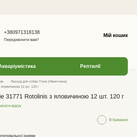
+380971318138
Мій кошик
Передзвонити вам?
Акваріумістика
Рептилії
ак
Ласощі для собак Trixie (Німеччина)
з яловичиною 12 шт. 120 г
ie 31771 Rotolinis з яловичиною 12 шт. 120 г
исати відгук
В бажання
опичувальної знижки