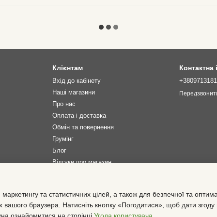
Клієнтам
Контактна
Вхід до кабінету
+380971318
Наші магазини
Передзвонит
Про нас
Оплата і доставка
Обмін та повернення
Грумінг
Блог
Відгуки про магазин
Ми в соцмережах
 маркетингу та статистичних цілей, а також для безпечної та оптим
х вашого браузера. Натисніть кнопку «Погодитися», щоб дати згоду
жна ознайомитися на сторінці
Угода користувача
.