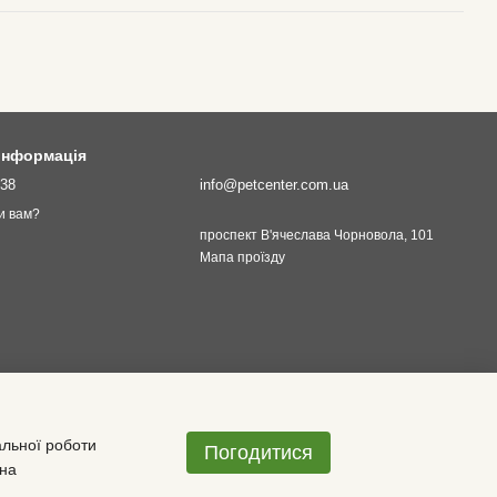
 інформація
138
info@petcenter.com.ua
и вам?
проспект В'ячеслава Чорновола, 101
Мапа проїзду
альної роботи
Погодитися
 на