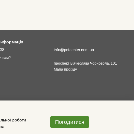
 інформація
138
info@petcenter.com.ua
и вам?
проспект В'ячеслава Чорновола, 101
Мапа проїзду
альної роботи
Погодитися
 на