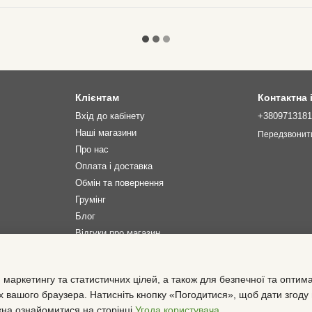
Клієнтам
Контактна
Вхід до кабінету
+380971318
Наші магазини
Передзвонит
Про нас
Оплата і доставка
Обмін та повернення
Грумінг
Блог
Відгуки про магазин
Ми в соцмережах
 маркетингу та статистичних цілей, а також для безпечної та оптим
х вашого браузера. Натисніть кнопку «Погодитися», щоб дати згоду
жна ознайомитися на сторінці
Угода користувача
.