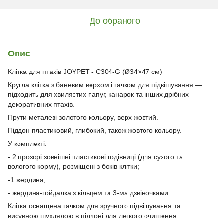
До обраного
Опис
Клітка для птахів JOYPET - C304-G (Ø34×47 см)
Кругла клітка з баневим верхом і гачком для підвішування —
підходить для хвилястих папуг, канарок та інших дрібних
декоративних птахів.
Прути металеві золотого кольору, верх жовтий.
Піддон пластиковий, глибокий, також жовтого кольору.
У комплекті:
- 2 прозорі зовнішні пластикові годівниці (для сухого та
вологого корму), розміщені з боків клітки;
-1 жердина;
- жердина-гойдалка з кільцем та 3-ма дзвіночками.
Клітка оснащена гачком для зручного підвішування та
висувною шухлядою в піддоні для легкого очищення.