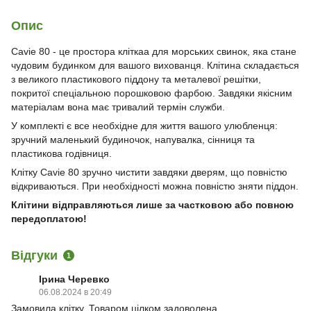
Опис
Cavie 80 - це простора кліткаа для морських свинок, яка стане
чудовим будинком для вашого вихованця. Клітина складається
з великого пластикового піддону та металевої решітки,
покритої спеціальною порошковою фарбою. Завдяки якісним
матеріалам вона має тривалий термін служби.
У комплекті є все необхідне для життя вашого улюбленця:
зручний маленький будиночок, напувалка, сінниця та
пластикова годівниця.
Клітку Cavie 80 зручно чистити завдяки дверям, що повністю
відкриваються. При необхідності можна повністю зняти піддон.
Клітини відправляються лише за частковою або повною
передоплатою!
Відгуки
1
Ірина Черевко
06.08.2024 в 20:49
Замовила клітку. Товаром цілком задоволена.