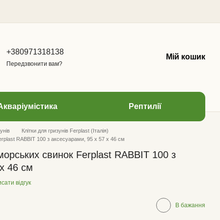
+380971318138
Мій кошик
Передзвонити вам?
Акваріумістика
Рептилії
унів
Клітки для гризунів Ferplast (Італія)
erplast RABBIT 100 з аксесуарами, 95 х 57 х 46 см
 морських свинок Ferplast RABBIT 100 з
х 46 см
сати відгук
В бажання