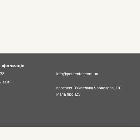
 інформація
138
info@petcenter.com.ua
и вам?
проспект В'ячеслава Чорновола, 101
Мапа проїзду