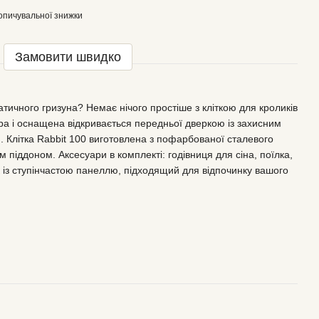
опичувальної знижки
Замовити швидко
тичного гризуна? Немає нічого простіше з кліткою для кроликів
ора і оснащена відкривається передньої дверкою із захисним
 Клітка Rabbit 100 виготовлена з пофарбованої сталевого
м піддоном. Аксесуари в комплекті: годівниця для сіна, поїлка,
 із ступінчастою панеллю, підходящий для відпочинку вашого