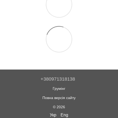
+380971318138
Грумінг
Повна версія сайту
© 2026
Укр
Eng