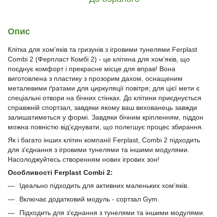
Опис
Клітка для хом'яків та гризунів з ігровими тунелями Ferplast
Combi 2 (Ферпласт Комбі 2) - це клітина для хом'яків, що
поєднує комфорт і прекрасне місце для вправ! Вона
виготовлена ​​з пластику з прозорим дахом, оснащеним
металевими ґратами для циркуляції повітря; для цієї мети є
спеціальні отвори на бічних стінках. До клітини приєднується
справжній спортзал, завдяки якому ваш вихованець завжди
залишатиметься у формі. Завдяки бічним кріпленням, піддон
можна повністю від'єднувати, що полегшує процес збирання.
Як і багато інших клітин компанії Ferplast, Combi 2 підходить
для з'єднання з ігровими тунелями та іншими модулями.
Насолоджуйтесь створенням нових ігрових зон!
Особливості Ferplast Combi 2:
Ідеально підходить для активних маленьких хом'яків.
Включає додатковий модуль - сортзал Gym.
Підходить для з'єднання з тунелями та іншими модулями.