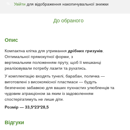
Увійти
для відображення накопичувальної знижки
%
До обраного
Опис
Компактна клітка для утримання
дрібних гризунів
.
Оптимальної прямокутної форми, з
вертикальним положенням пруту, щоб її мешканці
реалізовували потребу лазити та рухатись.
У комплектацію входять тунелі, барабан, поличка —
виготовлені з високоякісної пластмаси — будуть
безпечною забавкою для ваших пухнастих улюбленців та
чудовим атракціоном за яким із задоволенням
спостерігатимуть не лише діти.
Розмір — 33,5*23*28,5
Відгуки