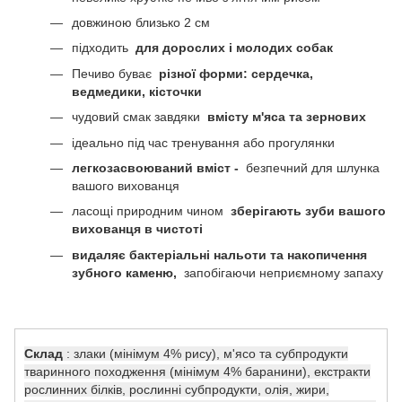
довжиною близько 2 см
підходить
для дорослих і молодих собак
Печиво буває
різної форми: сердечка,
ведмедики, кісточки
чудовий смак завдяки
вмісту м'яса та зернових
ідеально під час тренування або прогулянки
легкозасвоюваний вміст -
безпечний для шлунка
вашого вихованця
ласощі природним чином
зберігають зуби вашого
вихованця в чистоті
видаляє бактеріальні нальоти та накопичення
зубного каменю,
запобігаючи неприємному запаху
Склад
: злаки (мінімум 4% рису), м'ясо та субпродукти
тваринного походження (мінімум 4% баранини), екстракти
рослинних білків, рослинні субпродукти, олія, жири,