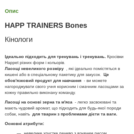
Опис
HAPP TRAINERS Bones
Кінологи
Ідеально підходить для тренувань і тренувань.
Кросівки
Happet різних форм і кольорів.
Ласощі невеликого розміру
, які ідеально помістяться в
кишені або в спеціальному пакетику для закусок.
Це
обов'язковий продукт для навчання
- ви можете
нагороджувати свого учня корисним і смачним ласощами за
кожну правильно виконану команду.
Ласощі на основі зерна та м'яса
- легко засвоювані та
мають чудовий аромат, що підходить для будь-якої породи
собак, навіть
для тварин з проблемами дієти та ваги.
Основні атрибути:
невелике хрустке печиво з ягнячим рисом