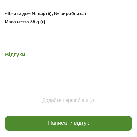
«Вжити до»(№ партії), № виробника /
Маса нетто 85 g (г)
Відгуки
Додайте перший відгук
Написати відгук