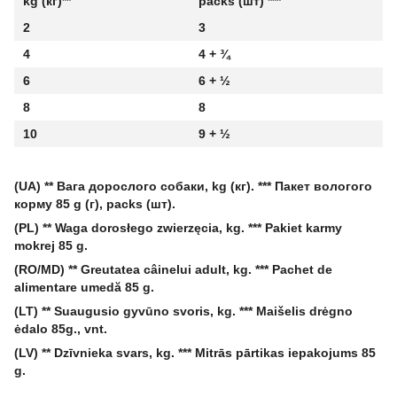
kg (кг)**
packs (шт) ***
2
3
4
4 + ¾
6
6 + ½
8
8
10
9 + ½
(UA) ** Вага дорослого собаки, kg (кг). *** Пакет вологого
корму 85 g (г), packs (шт).
(PL) ** Waga dorosłego zwierzęcia, kg. *** Pakiet karmy
mokrej 85 g.
(RO/MD) ** Greutatea câinelui adult, kg. *** Pachet de
alimentare umedă 85 g.
(LT) ** Suaugusio gyvūno svoris, kg. *** Maišelis drėgno
ėdalo 85g., vnt.
(LV) ** Dzīvnieka svars, kg. *** Mitrās pārtikas iepakojums 85
g.