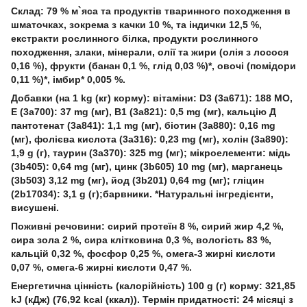
Склад: 79 % м`яса та продуктів тваринного походження в
шматочках, зокрема з качки 10 %, та індички 12,5 %,
екстракти рослинного білка, продукти рослинного
походження, злаки, мінерали, олії та жири (олія з лосося
0,16 %), фрукти (банан 0,1 %, глід 0,03 %)*, овочі (помідори
0,11 %)*, імбир* 0,005 %.
Добавки (на 1 kg (кг) корму): вітаміни: D3 (3а671): 188 МО,
Е (3а700): 37 mg (мг), В1 (3а821): 0,5 mg (мг), кальцію Д
пантотенат (3а841): 1,1 mg (мг), біотин (3а880): 0,16 mg
(мг), фолієва кислота (3а316): 0,23 mg (мг), холін (3а890):
1,9 g (г), таурин (3а370): 325 mg (мг); мікроелементи: мідь
(3b405): 0,64 mg (мг), цинк (3b605) 10 mg (мг), марганeць
(3b503) 3,12 mg (мг), йод (3b201) 0,64 mg (мг); гліцин
(2b17034): 3,1 g (г);барвники. *Натуральні інгредієнти,
висушені.
Поживні речовини: сирий протеїн 8 %, сирий жир 4,2 %,
сира зола 2 %, сира клітковина 0,3 %, вологість 83 %,
кальцій 0,32 %, фосфор 0,25 %, омега-3 жирні кислоти
0,07 %, омега-6 жирні кислоти 0,47 %.
Енергетична цінність (калорійність) 100 g (г) корму: 321,85
kJ (кДж) (76,92 kcal (ккал)). Термін придатності: 24 місяці з