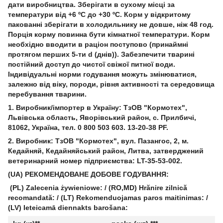
дати виробництва. Зберігати в сухому місці за
температури від +6 ºС до +30 ºС. Корм у відкритому
пакованні зберігати в холодильнику не довше, ніж 48 год.
Порція корму повинна бути кімнатної температури. Корм
необхідно вводити в раціон поступово (принаймні
протягом перших 5-ти d (днів)). Забезпечити тварині
постійний доступ до чистої свіжої питної води.
Індивідуальні норми годування можуть змінюватися,
залежно від віку, породи, рівня активності та середовища
перебування тварини.
1. Виробник/імпортер в Україну: ТзОВ "Кормотех",
Львівська область, Яворівський район, с. Прилбичі,
81062, Україна, тел. 0 800 503 603. 13-20-38 PF.
2. Виробник: ТзОВ "Кормотех", вул. Пазангос, 2, м.
Кедайняй, Кедайняйський район, Литва, затверджений
ветеринарний номер підприємства: LT-35-53-002.
(UA) РЕКОМЕНДОВАНЕ ДОБОВЕ ГОДУВАННЯ:
(PL) Zalecenia żywieniowe: / (RO,MD) Hrănire zilnică
recomandată: / (LT) Rekomenduojamas paros maitinimas: /
(LV) Ieteicamā diennakts barošana: