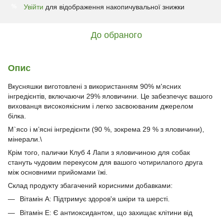
Увійти
для відображення накопичувальної знижки
%
До обраного
Опис
Вкусняшки виготовлені з використанням 90% м'ясних
інгредієнтів, включаючи 29% яловичини. Це забезпечує вашого
вихованця високоякісним і легко засвоюваним джерелом
білка.
М`ясо і м’ясні інгредієнти (90 %, зокрема 29 % з яловичини),
мінерали.\
Крім того, палички Клуб 4 Лапи з яловичиною для собак
стануть чудовим перекусом для вашого чотирилапого друга
між основними прийомами їжі.
Склад продукту збагачений корисними добавками:
Вітамін A: Підтримує здоров'я шкіри та шерсті.
Вітамін E: Є антиоксидантом, що захищає клітини від