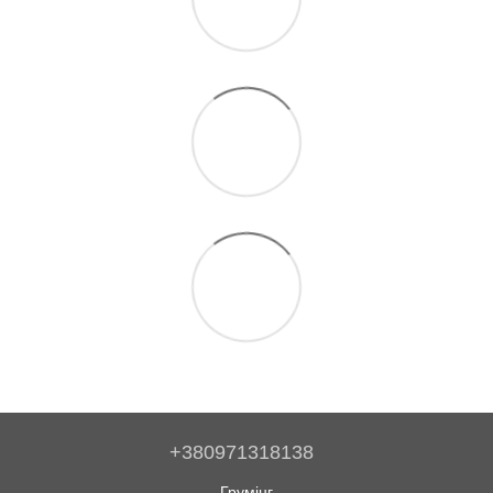
+380971318138
Грумінг