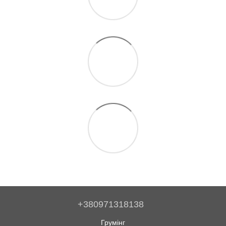
+380971318138
Грумінг