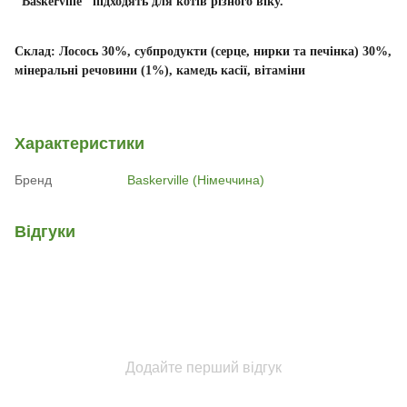
"Baskerville" підходять для котів різного віку.
Склад:
Лосось 30%, субпродукти (серце, нирки та печінка) 30%,
мінеральні речовини (1%), камедь касії, вітаміни
Характеристики
Бренд
Baskerville (Німеччина)
Відгуки
Додайте перший відгук