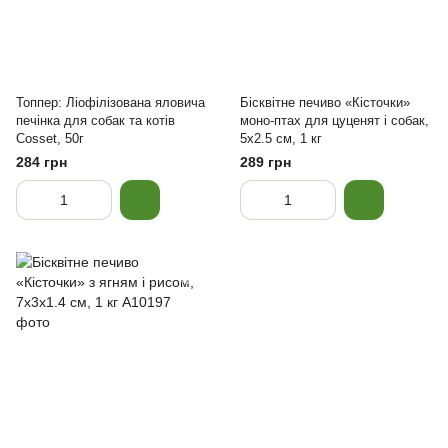
Топпер: Ліофілізована яловича
Бісквітне печиво «Кісточки»
печінка для собак та котів
моно-птах для цуценят і собак,
Cosset, 50г
5x2.5 см, 1 кг
284 грн
289 грн