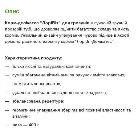
Опис
Корм-делікатес “ЛоріВіт” для гризунів
у сучасній зручній
прозорій тубі, що дозволяє оцінити багатство складу та якість
кормів. Унікальний дизайн упакування чудово підійде в якості
демонстраційного варіанту кормів “ЛоріВіт-Делікатес”.
Характеристика продукту:
тільки якісні та натуральні компоненти;
суміш збагачена вітамінами за рахунок вмісту злакових;
не містить консервантів;
ідеально підібране співвідношення складників;
збалансована рецептура;
герметичне упакування зберігає всі поживні властивості та
вітаміни;
вага —
400 г.